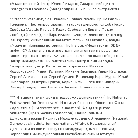
«Аналитический Центр Юрия Левады», Сахаровский центр.
Instagram и Facebook (Metа) запрещены в РФ за экстремизм.
** "Голос Америки", "Idel.Реалии", Кавказ.Реалии, Крым.Реалии,
Телеканал Настоящее Время, Татаро-башкирская служба Радио
Свобода (Azatliq Radiosi), Радио Свободная Европа/Радио
Свобода (PCE/PC), "Сибирь.Реалии", Фонд Беллингкет (Stichting
Bellingcat), Антивоенный комитет России, телеканал «Дождь»,
«Медуза», «Важные истории», The Insider, «Медиазона», ОВД-
инфо - СМИ, признанные иностранным агентом по решению
Министерства юстиции РФ. Иноагентами признаны общество/
центр «Мемориал», «Аналитический Центр Юрия Левады»,
Сахаровский центр. Иноагентами признаны Михаил
Ходорковский, Марат Гельман, Михаил Касьянов, Гарри Каспаров,
Сергей Алексашенко, Сергей Гуриев, Владимир Кара-Мурза, Юрий
Пивоваров, Дмитрий Гудков, Борис Зимин, Евгений Чичваркин,
Виктор Шендерович, Евгений Киселев, Юлия Латынина.
*** «Национальный фонд в поддержку демократии» (The National
Endowment for Democracy), Институт Открытое Общество Фонд
Содействия (OSI Assistance Foundation), Фонд Открытое
общество (Open Society Foundation), Национальный
Демократический Институт Международных Отношений (National
Democratic Institute for International Affairs), Национальный
Демократический Институт по международным вопросам,
Корпорация «Международный Республиканский Институт»