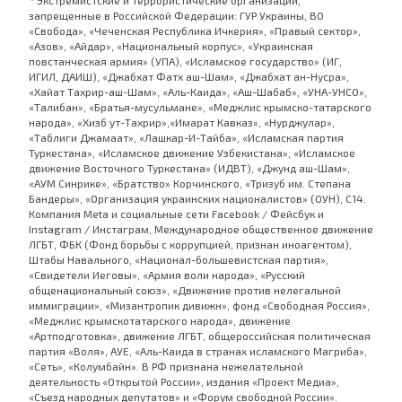
* Экстремистские и террористические организации,
запрещенные в Российской Федерации: ГУР Украины, ВО
«Свобода», «Чеченская Республика Ичкерия», «Правый сектор»,
«Азов», «Айдар», «Национальный корпус», «Украинская
повстанческая армия» (УПА), «Исламское государство» (ИГ,
ИГИЛ, ДАИШ), «Джабхат Фатх аш-Шам», «Джабхат ан-Нусра»,
«Хайат Тахрир-аш-Шам», «Аль-Каида», «Аш-Шабаб», «УНА-УНСО»,
«Талибан», «Братья-мусульмане», «Меджлис крымско-татарского
народа», «Хизб ут-Тахрир»,«Имарат Кавказ», «Нурджулар»,
«Таблиги Джамаат», «Лашкар-И-Тайба», «Исламская партия
Туркестана», «Исламское движение Узбекистана», «Исламское
движение Восточного Туркестана» (ИДВТ), «Джунд аш-Шам»,
«АУМ Синрике», «Братство» Корчинского, «Тризуб им. Степана
Бандеры», «Организация украинских националистов» (ОУН), С14.
Компания Meta и социальные сети Facebook / Фейсбук и
Instagram / Инстаграм, Международное общественное движение
ЛГБТ, ФБК (Фонд борьбы с коррупцией, признан иноагентом),
Штабы Навального, «Национал-большевистская партия»,
«Свидетели Иеговы», «Армия воли народа», «Русский
общенациональный союз», «Движение против нелегальной
иммиграции», «Мизантропик дивижн», фонд «Свободная Россия»,
«Меджлис крымскотатарского народа», движение
«Артподготовка», движение ЛГБТ, общероссийская политическая
партия «Воля», АУЕ, «Аль-Каида в странах исламского Магриба»,
«Сеть», «Колумбайн». В РФ признана нежелательной
деятельность «Открытой России», издания «Проект Медиа»,
«Съезд народных депутатов» и «Форум свободной России».