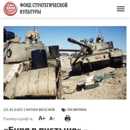
Перейти
к
Основная
основному
навигация
содержанию
22.01.2021 |
АНТОН ВЕСЕЛОВ
ПОЛИТИКА
A+
A-
Размер шрифта:
«Буря в пустыне» –