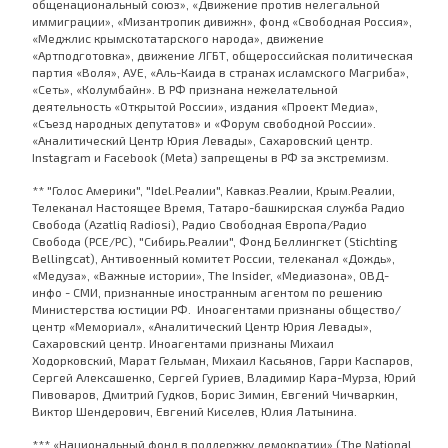
общенациональный союз», «Движение против нелегальной
иммиграции», «Мизантропик дивижн», фонд «Свободная Россия»,
«Меджлис крымскотатарского народа», движение
«Артподготовка», движение ЛГБТ, общероссийская политическая
партия «Воля», АУЕ, «Аль-Каида в странах исламского Магриба»,
«Сеть», «Колумбайн». В РФ признана нежелательной
деятельность «Открытой России», издания «Проект Медиа»,
«Съезд народных депутатов» и «Форум свободной России».
«Аналитический Центр Юрия Левады», Сахаровский центр.
Instagram и Facebook (Metа) запрещены в РФ за экстремизм.
** "Голос Америки", "Idel.Реалии", Кавказ.Реалии, Крым.Реалии,
Телеканал Настоящее Время, Татаро-башкирская служба Радио
Свобода (Azatliq Radiosi), Радио Свободная Европа/Радио
Свобода (PCE/PC), "Сибирь.Реалии", Фонд Беллингкет (Stichting
Bellingcat), Антивоенный комитет России, телеканал «Дождь»,
«Медуза», «Важные истории», The Insider, «Медиазона», ОВД-
инфо - СМИ, признанные иностранным агентом по решению
Министерства юстиции РФ. Иноагентами признаны общество/
центр «Мемориал», «Аналитический Центр Юрия Левады»,
Сахаровский центр. Иноагентами признаны Михаил
Ходорковский, Марат Гельман, Михаил Касьянов, Гарри Каспаров,
Сергей Алексашенко, Сергей Гуриев, Владимир Кара-Мурза, Юрий
Пивоваров, Дмитрий Гудков, Борис Зимин, Евгений Чичваркин,
Виктор Шендерович, Евгений Киселев, Юлия Латынина.
*** «Национальный фонд в поддержку демократии» (The National