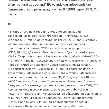
Электронный адрес: and4195@yandex.ru, info@fondsk.ru
Cвидетельство о регистрации от 24.07.2008 серия ЭЛ № ФС
77-32663
18+
* Экстремистские и террористические организации,
запрещенные в Российской Федерации: ГУР Украины, ВО
«Свобода», «Чеченская Республика Ичкерия», «Правый сектор»,
«Азов», «Айдар», «Национальный корпус», «Украинская
повстанческая армия» (УПА), «Исламское государство» (ИГ,
ИГИЛ, ДАИШ), «Джабхат Фатх аш-Шам», «Джабхат ан-Нусра»,
«Хайат Тахрир-аш-Шам», «Аль-Каида», «Аш-Шабаб», «УНА-УНСО»,
«Талибан», «Братья-мусульмане», «Меджлис крымско-татарского
народа», «Хизб ут-Тахрир»,«Имарат Кавказ», «Нурджулар»,
«Таблиги Джамаат», «Лашкар-И-Тайба», «Исламская партия
Туркестана», «Исламское движение Узбекистана», «Исламское
движение Восточного Туркестана» (ИДВТ), «Джунд аш-Шам»,
«АУМ Синрике», «Братство» Корчинского, «Тризуб им. Степана
Бандеры», «Организация украинских националистов» (ОУН), С14.
Компания Meta и социальные сети Facebook / Фейсбук и
Instagram / Инстаграм, Международное общественное движение
ЛГБТ, ФБК (Фонд борьбы с коррупцией, признан иноагентом),
Штабы Навального, «Национал-большевистская партия»,
«Свидетели Иеговы», «Армия воли народа», «Русский