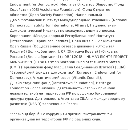
Endowment for Democracy), Институт Открытое Общество Фонд
Содействия (OSI Assistance Foundation), Фонд Открытое
общество (Open Society Foundation), Национальный
Демократический Институт Международных Отношений (National
Democratic Institute for International Affairs), Национальный
Демократический Институт по международным вопросам,
Корпорация «Международный Республиканский Институт»
(International Republican Institute), Open Russia Civic Movement,
Open Russia (Общественное сетевое движение «Открытая
Россия») (Великобритания), OR (Otkrytaya Rossia) («Открытая
Россия») (Великобритания) (с 08.11.2018 – HUMAN RIGHTS PROJECT
MANAGEMENT), The German Marshall Fund of the United States
(GMF) (Германский фонд Маршалла Соединенных Штатов) (США),
"Европейский фонд за демократию" (European Endowment for
Democracy), Атлантический совет (Atlantic Council),
Джеймстаунский фонд (Jamestown Foundation), Heritage
Foundation - организации, деятельность которых признана
нежелательной на территории РФ по решению Генеральной
прокуратуры. Деятельность Агентства США по международному
развитию (USAID) запрещена в России.
**** Фонд борьбы с коррупцией признан экстремистской
организацией на территории РФ по решению суда.