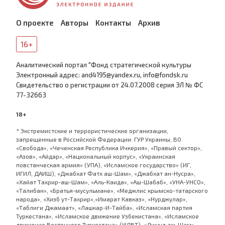
О проекте
Авторы
Контакты
Архив
16+
Аналитический портал "Фонд стратегической культуры
Электронный адрес: and4195@yandex.ru, info@fondsk.ru
Cвидетельство о регистрации от 24.07.2008 серия ЭЛ № ФС
77-32663
18+
* Экстремистские и террористические организации,
запрещенные в Российской Федерации: ГУР Украины, ВО
«Свобода», «Чеченская Республика Ичкерия», «Правый сектор»,
«Азов», «Айдар», «Национальный корпус», «Украинская
повстанческая армия» (УПА), «Исламское государство» (ИГ,
ИГИЛ, ДАИШ), «Джабхат Фатх аш-Шам», «Джабхат ан-Нусра»,
«Хайат Тахрир-аш-Шам», «Аль-Каида», «Аш-Шабаб», «УНА-УНСО»,
«Талибан», «Братья-мусульмане», «Меджлис крымско-татарского
народа», «Хизб ут-Тахрир»,«Имарат Кавказ», «Нурджулар»,
«Таблиги Джамаат», «Лашкар-И-Тайба», «Исламская партия
Туркестана», «Исламское движение Узбекистана», «Исламское
движение Восточного Туркестана» (ИДВТ), «Джунд аш-Шам»,