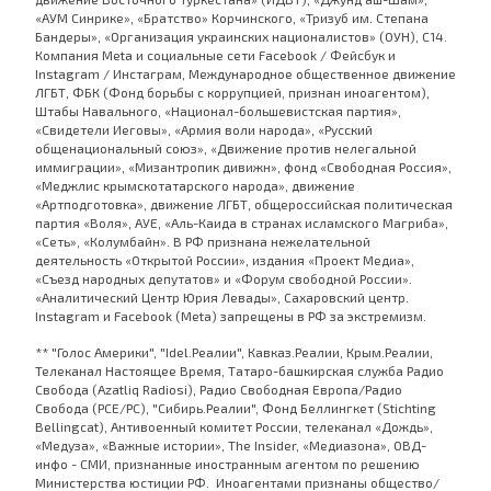
«АУМ Синрике», «Братство» Корчинского, «Тризуб им. Степана
Бандеры», «Организация украинских националистов» (ОУН), С14.
Компания Meta и социальные сети Facebook / Фейсбук и
Instagram / Инстаграм, Международное общественное движение
ЛГБТ, ФБК (Фонд борьбы с коррупцией, признан иноагентом),
Штабы Навального, «Национал-большевистская партия»,
«Свидетели Иеговы», «Армия воли народа», «Русский
общенациональный союз», «Движение против нелегальной
иммиграции», «Мизантропик дивижн», фонд «Свободная Россия»,
«Меджлис крымскотатарского народа», движение
«Артподготовка», движение ЛГБТ, общероссийская политическая
партия «Воля», АУЕ, «Аль-Каида в странах исламского Магриба»,
«Сеть», «Колумбайн». В РФ признана нежелательной
деятельность «Открытой России», издания «Проект Медиа»,
«Съезд народных депутатов» и «Форум свободной России».
«Аналитический Центр Юрия Левады», Сахаровский центр.
Instagram и Facebook (Metа) запрещены в РФ за экстремизм.
** "Голос Америки", "Idel.Реалии", Кавказ.Реалии, Крым.Реалии,
Телеканал Настоящее Время, Татаро-башкирская служба Радио
Свобода (Azatliq Radiosi), Радио Свободная Европа/Радио
Свобода (PCE/PC), "Сибирь.Реалии", Фонд Беллингкет (Stichting
Bellingcat), Антивоенный комитет России, телеканал «Дождь»,
«Медуза», «Важные истории», The Insider, «Медиазона», ОВД-
инфо - СМИ, признанные иностранным агентом по решению
Министерства юстиции РФ. Иноагентами признаны общество/