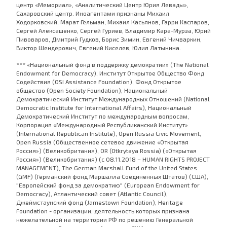
центр «Мемориал», «Аналитический Центр Юрия Левады»,
Сахаровский центр. Иноагентами признаны Михаил
Ходорковский, Марат Гельман, Михаил Касьянов, Гарри Каспаров,
Сергей Алексашенко, Сергей Гуриев, Владимир Кара-Мурза, Юрий
Пивоваров, Дмитрий Гудков, Борис Зимин, Евгений Чичваркин,
Виктор Шендерович, Евгений Киселев, Юлия Латынина.
*** «Национальный фонд в поддержку демократии» (The National
Endowment for Democracy), Институт Открытое Общество Фонд
Содействия (OSI Assistance Foundation), Фонд Открытое
общество (Open Society Foundation), Национальный
Демократический Институт Международных Отношений (National
Democratic Institute for International Affairs), Национальный
Демократический Институт по международным вопросам,
Корпорация «Международный Республиканский Институт»
(International Republican Institute), Open Russia Civic Movement,
Open Russia (Общественное сетевое движение «Открытая
Россия») (Великобритания), OR (Otkrytaya Rossia) («Открытая
Россия») (Великобритания) (с 08.11.2018 – HUMAN RIGHTS PROJECT
MANAGEMENT), The German Marshall Fund of the United States
(GMF) (Германский фонд Маршалла Соединенных Штатов) (США),
"Европейский фонд за демократию" (European Endowment for
Democracy), Атлантический совет (Atlantic Council),
Джеймстаунский фонд (Jamestown Foundation), Heritage
Foundation - организации, деятельность которых признана
нежелательной на территории РФ по решению Генеральной