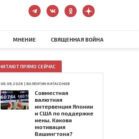
МНЕНИЕ
СВЯЩЕННАЯ ВОЙНА
Православие
ЧИТАЮТ ПРЯМО СЕЙЧАС
США: бизнес и политика
08.08.2026 |
ВАЛЕНТИН КАТАСОНОВ
Совместная
ть
Конфликт на Украине
валютная
интервенция Японии
и США по поддержке
иены. Какова
мотивация
Вашингтона?