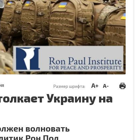
A+
A-
ИЯ
Размер шрифта:
толкает Украину на
олжен волновать
литик Рон Пол