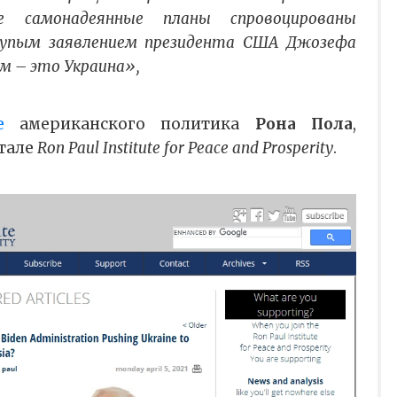
е самонадеянные планы спровоцированы
лупым заявлением президента США Джозефа
м – это Украина»,
е
американского политика
Рона Пола
,
тале
Ron Paul Institute for Peace and Prosperity
.