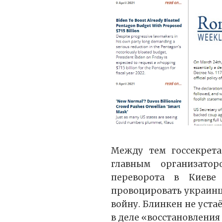
Между тем госсекре
главным организатор
переворота в Киеве
провоцировать украинцев
войну. Блинкен не уст
в деле «восстановлени