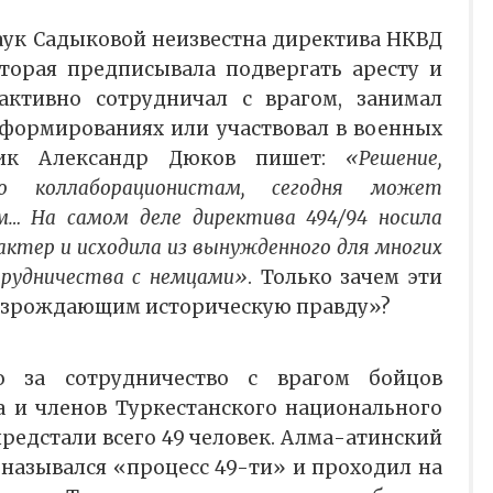
наук Садыковой неизвестна директива НКВД
которая предписывала подвергать аресту и
 активно сотрудничал с врагом, занимал
 формированиях или участвовал в военных
орик Александр Дюков пишет:
«Решение,
о коллаборационистам, сегодня может
м… На самом деле директива 494/94 носила
актер и исходила из вынужденного для многих
трудничества с немцами»
. Только зачем эти
возрождающим историческую правду»?
о за сотрудничество с врагом бойцов
а и членов Туркестанского национального
редстали всего 49 человек. Алма-атинский
и назывался «процесс 49-ти» и проходил на