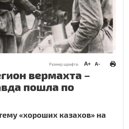
A+
A-
Размер шрифта:
гион вермахта –
авда пошла по
тему «хороших казахов» на