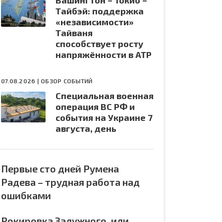
Вашингтон – Токио –
Тайбэй: поддержка
«независимости»
Тайваня
способствует росту
напряжённости в АТР
07.08.2026 |
ОБЗОР СОБЫТИЙ
Специальная военная
операция ВС РФ и
события на Украине 7
августа, день
Первые сто дней Румена
Радева – трудная работа над
ошибками
Рокировка Залужного, или