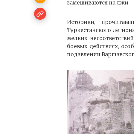
замешиваются на лжи.
Историки, прочитав
Туркестанского легион
мелких несоответствий
боевых действиях, осо
подавлении Варшавского