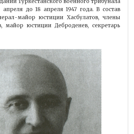
здании Туркестанского военного трибунала
 апреля до 18 апреля 1947 года. В состав
нерал-майор юстиции Хасбулатов, члены
в, майор юстиции Деброденев, секретарь