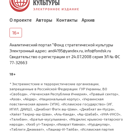
О проекте
Авторы
Контакты
Архив
16+
Аналитический портал "Фонд стратегической культуры
Электронный адрес: and4195@yandex.ru, info@fondsk.ru
Cвидетельство о регистрации от 24.07.2008 серия ЭЛ № ФС
77-32663
18+
* Экстремистские и террористические организации,
запрещенные в Российской Федерации: ГУР Украины, ВО
«Свобода», «Чеченская Республика Ичкерия», «Правый сектор»,
«Азов», «Айдар», «Национальный корпус», «Украинская
повстанческая армия» (УПА), «Исламское государство» (ИГ,
ИГИЛ, ДАИШ), «Джабхат Фатх аш-Шам», «Джабхат ан-Нусра»,
«Хайат Тахрир-аш-Шам», «Аль-Каида», «Аш-Шабаб», «УНА-УНСО»,
«Талибан», «Братья-мусульмане», «Меджлис крымско-татарского
народа», «Хизб ут-Тахрир»,«Имарат Кавказ», «Нурджулар»,
«Таблиги Джамаат», «Лашкар-И-Тайба», «Исламская партия