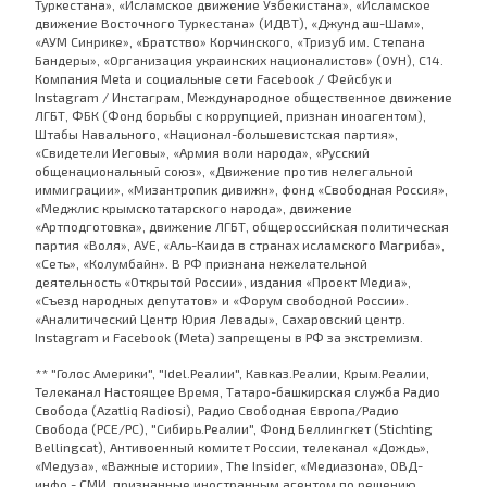
Туркестана», «Исламское движение Узбекистана», «Исламское
движение Восточного Туркестана» (ИДВТ), «Джунд аш-Шам»,
«АУМ Синрике», «Братство» Корчинского, «Тризуб им. Степана
Бандеры», «Организация украинских националистов» (ОУН), С14.
Компания Meta и социальные сети Facebook / Фейсбук и
Instagram / Инстаграм, Международное общественное движение
ЛГБТ, ФБК (Фонд борьбы с коррупцией, признан иноагентом),
Штабы Навального, «Национал-большевистская партия»,
«Свидетели Иеговы», «Армия воли народа», «Русский
общенациональный союз», «Движение против нелегальной
иммиграции», «Мизантропик дивижн», фонд «Свободная Россия»,
«Меджлис крымскотатарского народа», движение
«Артподготовка», движение ЛГБТ, общероссийская политическая
партия «Воля», АУЕ, «Аль-Каида в странах исламского Магриба»,
«Сеть», «Колумбайн». В РФ признана нежелательной
деятельность «Открытой России», издания «Проект Медиа»,
«Съезд народных депутатов» и «Форум свободной России».
«Аналитический Центр Юрия Левады», Сахаровский центр.
Instagram и Facebook (Metа) запрещены в РФ за экстремизм.
** "Голос Америки", "Idel.Реалии", Кавказ.Реалии, Крым.Реалии,
Телеканал Настоящее Время, Татаро-башкирская служба Радио
Свобода (Azatliq Radiosi), Радио Свободная Европа/Радио
Свобода (PCE/PC), "Сибирь.Реалии", Фонд Беллингкет (Stichting
Bellingcat), Антивоенный комитет России, телеканал «Дождь»,
«Медуза», «Важные истории», The Insider, «Медиазона», ОВД-
инфо - СМИ, признанные иностранным агентом по решению