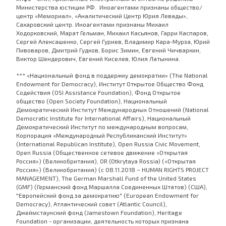
Министерства юстиции РФ. Иноагентами признаны общество/
центр «Мемориал», «Аналитический Центр Юрия Левады»,
Сахаровский центр. Иноагентами признаны Михаил
Ходорковский, Марат Гельман, Михаил Касьянов, Гарри Каспаров,
Сергей Алексашенко, Сергей Гуриев, Владимир Кара-Мурза, Юрий
Пивоваров, Дмитрий Гудков, Борис Зимин, Евгений Чичваркин,
Виктор Шендерович, Евгений Киселев, Юлия Латынина.
*** «Национальный фонд в поддержку демократии» (The National
Endowment for Democracy), Институт Открытое Общество Фонд
Содействия (OSI Assistance Foundation), Фонд Открытое
общество (Open Society Foundation), Национальный
Демократический Институт Международных Отношений (National
Democratic Institute for International Affairs), Национальный
Демократический Институт по международным вопросам,
Корпорация «Международный Республиканский Институт»
(International Republican Institute), Open Russia Civic Movement,
Open Russia (Общественное сетевое движение «Открытая
Россия») (Великобритания), OR (Otkrytaya Rossia) («Открытая
Россия») (Великобритания) (с 08.11.2018 – HUMAN RIGHTS PROJECT
MANAGEMENT), The German Marshall Fund of the United States
(GMF) (Германский фонд Маршалла Соединенных Штатов) (США),
"Европейский фонд за демократию" (European Endowment for
Democracy), Атлантический совет (Atlantic Council),
Джеймстаунский фонд (Jamestown Foundation), Heritage
Foundation - организации, деятельность которых признана