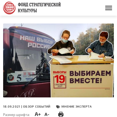
Перейти
к
Основная
основному
навигация
содержанию
18.09.2021 |
ОБЗОР СОБЫТИЙ
МНЕНИЕ ЭКСПЕРТА
A+
A-
Размер шрифта: