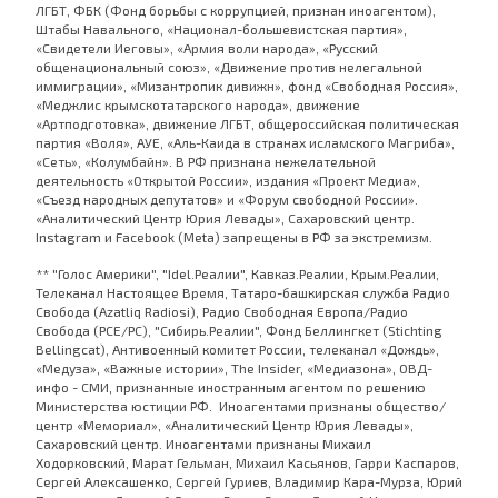
ЛГБТ, ФБК (Фонд борьбы с коррупцией, признан иноагентом),
Штабы Навального, «Национал-большевистская партия»,
«Свидетели Иеговы», «Армия воли народа», «Русский
общенациональный союз», «Движение против нелегальной
иммиграции», «Мизантропик дивижн», фонд «Свободная Россия»,
«Меджлис крымскотатарского народа», движение
«Артподготовка», движение ЛГБТ, общероссийская политическая
партия «Воля», АУЕ, «Аль-Каида в странах исламского Магриба»,
«Сеть», «Колумбайн». В РФ признана нежелательной
деятельность «Открытой России», издания «Проект Медиа»,
«Съезд народных депутатов» и «Форум свободной России».
«Аналитический Центр Юрия Левады», Сахаровский центр.
Instagram и Facebook (Metа) запрещены в РФ за экстремизм.
** "Голос Америки", "Idel.Реалии", Кавказ.Реалии, Крым.Реалии,
Телеканал Настоящее Время, Татаро-башкирская служба Радио
Свобода (Azatliq Radiosi), Радио Свободная Европа/Радио
Свобода (PCE/PC), "Сибирь.Реалии", Фонд Беллингкет (Stichting
Bellingcat), Антивоенный комитет России, телеканал «Дождь»,
«Медуза», «Важные истории», The Insider, «Медиазона», ОВД-
инфо - СМИ, признанные иностранным агентом по решению
Министерства юстиции РФ. Иноагентами признаны общество/
центр «Мемориал», «Аналитический Центр Юрия Левады»,
Сахаровский центр. Иноагентами признаны Михаил
Ходорковский, Марат Гельман, Михаил Касьянов, Гарри Каспаров,
Сергей Алексашенко, Сергей Гуриев, Владимир Кара-Мурза, Юрий