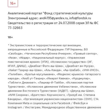
16+
Аналитический портал "Фонд стратегической культуры
Электронный адрес: and4195@yandex.ru, info@fondsk.ru
Cвидетельство о регистрации от 24.07.2008 серия ЭЛ № ФС
77-32663
18+
* Экстремистские и террористические организации,
запрещенные в Российской Федерации: ГУР Украины, ВО
«Свобода», «Чеченская Республика Ичкерия», «Правый сектор»,
«Азов», «Айдар», «Национальный корпус», «Украинская
повстанческая армия» (УПА), «Исламское государство» (ИГ,
ИГИЛ, ДАИШ), «Джабхат Фатх аш-Шам», «Джабхат ан-Нусра»,
«Хайат Тахрир-аш-Шам», «Аль-Каида», «Аш-Шабаб», «УНА-УНСО»,
«Талибан», «Братья-мусульмане», «Меджлис крымско-татарского
народа», «Хизб ут-Тахрир»,«Имарат Кавказ», «Нурджулар»,
«Таблиги Джамаат», «Лашкар-И-Тайба», «Исламская партия
Туркестана», «Исламское движение Узбекистана», «Исламское
движение Восточного Туркестана» (ИДВТ), «Джунд аш-Шам»,
«АУМ Синрике», «Братство» Корчинского, «Тризуб им. Степана
Бандеры», «Организация украинских националистов» (ОУН), С14.
Компания Meta и социальные сети Facebook / Фейсбук и
Instagram / Инстаграм, Международное общественное движение