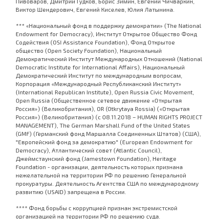
Пивоваров, Дмитрий Гудков, Борис Зимин, Евгений Чичваркин,
Виктор Шендерович, Евгений Киселев, Юлия Латынина.
*** «Национальный фонд в поддержку демократии» (The National
Endowment for Democracy), Институт Открытое Общество Фонд
Содействия (OSI Assistance Foundation), Фонд Открытое
общество (Open Society Foundation), Национальный
Демократический Институт Международных Отношений (National
Democratic Institute for International Affairs), Национальный
Демократический Институт по международным вопросам,
Корпорация «Международный Республиканский Институт»
(International Republican Institute), Open Russia Civic Movement,
Open Russia (Общественное сетевое движение «Открытая
Россия») (Великобритания), OR (Otkrytaya Rossia) («Открытая
Россия») (Великобритания) (с 08.11.2018 – HUMAN RIGHTS PROJECT
MANAGEMENT), The German Marshall Fund of the United States
(GMF) (Германский фонд Маршалла Соединенных Штатов) (США),
"Европейский фонд за демократию" (European Endowment for
Democracy), Атлантический совет (Atlantic Council),
Джеймстаунский фонд (Jamestown Foundation), Heritage
Foundation - организации, деятельность которых признана
нежелательной на территории РФ по решению Генеральной
прокуратуры. Деятельность Агентства США по международному
развитию (USAID) запрещена в России.
**** Фонд борьбы с коррупцией признан экстремистской
организацией на территории РФ по решению суда.