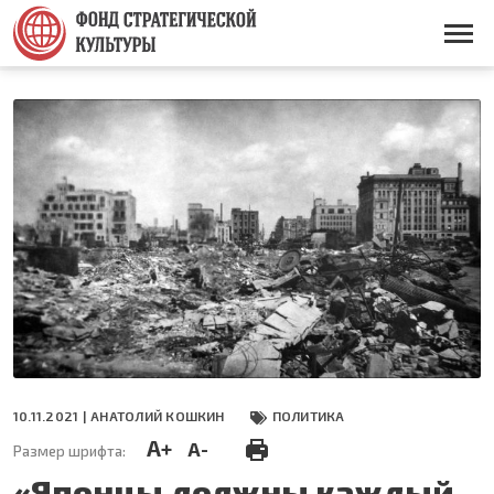
Перейти
к
Основная
основному
навигация
содержанию
10.11.2021 |
АНАТОЛИЙ КОШКИН
ПОЛИТИКА
A+
A-
Размер шрифта:
«Японцы должны каждый