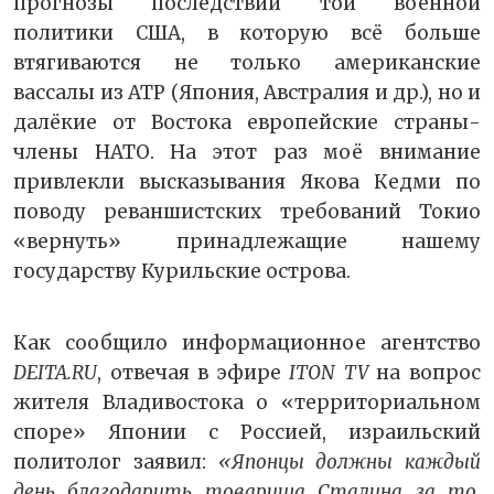
прогнозы последствий той военной
политики США, в которую всё больше
втягиваются не только американские
вассалы из АТР (Япония, Австралия и др.), но и
далёкие от Востока европейские страны-
члены НАТО. На этот раз моё внимание
привлекли высказывания Якова Кедми по
поводу реваншистских требований Токио
«вернуть» принадлежащие нашему
государству Курильские острова.
Как сообщило информационное агентство
DEITA.RU
, отвечая в эфире
ITON TV
на вопрос
жителя Владивостока о «территориальном
споре» Японии с Россией, израильский
политолог заявил:
«Японцы должны каждый
день благодарить товарища Сталина за то,