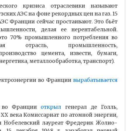
еского кризиса отраслевики называют
зских АЭС на фоне рекордных цен на газ. 15
АЭС Франции сейчас простаивают. Это бьёт
ышленности, делая ее нерентабельной.
 это 70% промышленного потребления во
ая отрасль, промышленность,
производство цемента, извести, бумаги,
энергетика, металлообработка, транспорт).
лектроэнергии во Франции
вырабатывается
а во Франции
открыл
генерал де Голль,
 ХХ века Комиссариат по атомной энергии,
ал Нобелевский лауреат Фредерик Жолио-
, 15 декабря 1948 г. заработал первый