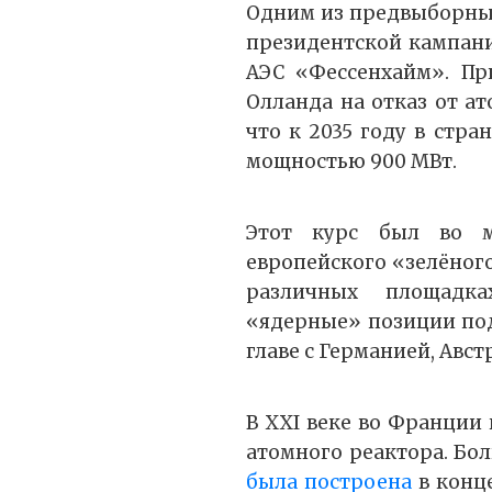
Одним из предвыборных
президентской кампа
АЭС «Фессенхайм». Пр
Олланда на отказ от ат
что к 2035 году в стр
мощностью 900 МВт.
Этот курс был во м
европейского «зелёног
различных площадк
«ядерные» позиции под
главе с Германией, Авс
В XXI веке во Франции 
атомного реактора. Бо
была построена
в конце