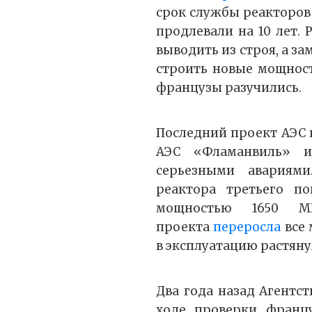
срок службы реакторов 
продлевали на 10 лет. 
выводить из строя, а з
строить новые мощност
французы разучились.
Последний проект АЭС 
АЭС «Фламанвиль» 
серьезными авариями
реактора третьего п
мощностью 1650 МВ
проекта
переросла
все 
в эксплуатацию растянул
Два года назад Агентс
ходе проверки франц