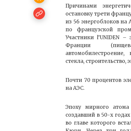
Причинами энергетич
остановку трети францу
из 56 энергоблоков на 
по французской пром
Участники l’UNIDEN –
Франции (пищев
автомобилестроение, 
стекла, строительство, 
Почти 70 процентов э
на АЭС.
Эпоху мирного атом
создавший в 50-х годах
во главе которого вст
Кюри. Через три года