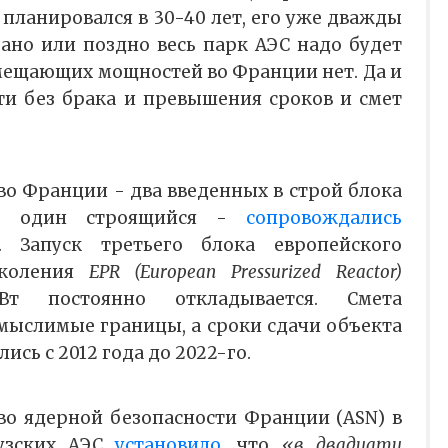
планировался в 30-40 лет, его уже дважды
Рано или поздно весь парк АЭС надо будет
амещающих мощностей во Франции нет. Да и
и без брака и превышения сроков и смет
во Франции - два введенных в строй блока
и один строящийся -
сопровождались
. Запуск третьего блока европейского
околения
EPR (European Pressurized Reactor)
т постоянно откладывается. Смета
мыслимые границы, а сроки сдачи объекта
ись с 2012 года до 2022-го.
тво ядерной безопасности Франции (ASN) в
узских АЭС
установило
, что
«в двадцати