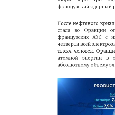
французский ядерный р
После нефтяного кризис
стала во Франции о
французских АЭС c и
четверти всей электроэ
тысяч человек. Франц
атомной энергии в 
абсолютному объему эл