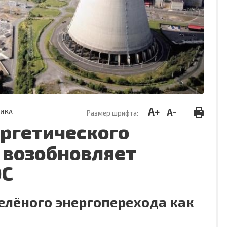
A+
A-
ИКА
Размер шрифта:
ергетического
 возобновляет
ЭС
елёного энергоперехода как