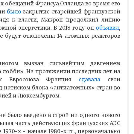
 обещаний Франсуа Олланда во время его
нии
было
закрытие старейшей французской
идя к власти, Макрон продолжил линию
омной энергетики. В 2018 году он
объявил
,
ане будут отключены 14 атомных реакторов
ногом вызван сильнейшим давлением
о лобби». На протяжении последних лет на
ах Евросоюза Франция
сдавала
свои
 натиском блока «антиатомных» стран во
трией и Люксембургом.
не было введено в строй ни одного нового
льшая часть действующих французских АЭС
 1970-х - начале 1980-х гг., первоначально