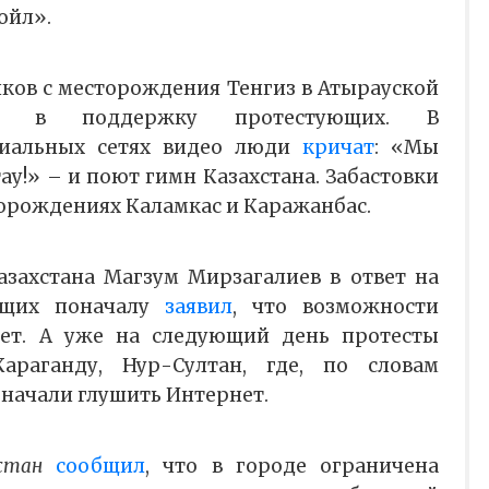
ойл».
иков с месторождения Тенгиз в Атырауской
али в поддержку протестующих. В
циальных сетях видео люди
кричат
: «Мы
у!» – и поют гимн Казахстана. Забастовки
орождениях Каламкас и Каражанбас.
захстана Магзум Мирзагалиев в ответ на
ющих поначалу
заявил
, что возможности
нет. А уже на следующий день протесты
араганду, Нур-Султан, где, по словам
, начали глушить Интернет.
хстан
сообщил
, что в городе ограничена