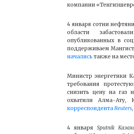
компании «Тенгизшевр
4 января сотни нефтян
области забастов
опубликованных в со
поддерживаем Мангиста
начались
также на мест
Министр энергетики Ка
требования протесту
снизить цену на газ 
охватили Алма-Ату, К
корреспондента
Reuters
4 января
Sputnik Каза