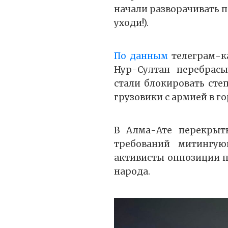
начали разворачивать 
уходи!).
По данным
телеграм-ка
Нур-Султан перебрасы
стали блокировать сте
грузовики с армией в го
В Алма-Ате перекрыт
требований митингующ
активисты оппозиции п
народа.