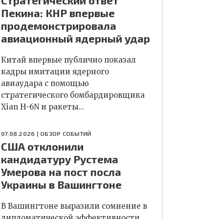
Стратегический ответ
Пекина: КНР впервые
продемонстрировала
авиационный ядерный удар
Китай впервые публично показал
кадры имитации ядерного
авиаудара с помощью
стратегического бомбардировщика
Xian H-6N и ракеты…
07.08.2026 |
ОБЗОР СОБЫТИЙ
США отклонили
кандидатуру Рустема
Умерова на пост посла
Украины в Вашингтоне
В Вашингтоне выразили сомнение в
дипломатической эффективности