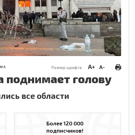
A+
A-
ИКА
Размер шрифта:
а поднимает голову
лись все области
Более 120 000
подписчиков!