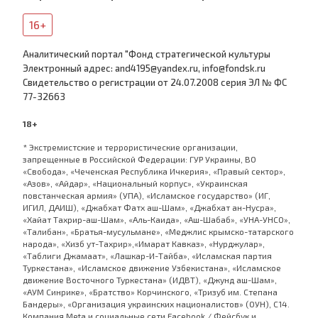
16+
Аналитический портал "Фонд стратегической культуры
Электронный адрес: and4195@yandex.ru, info@fondsk.ru
Cвидетельство о регистрации от 24.07.2008 серия ЭЛ № ФС
77-32663
18+
* Экстремистские и террористические организации,
запрещенные в Российской Федерации: ГУР Украины, ВО
«Свобода», «Чеченская Республика Ичкерия», «Правый сектор»,
«Азов», «Айдар», «Национальный корпус», «Украинская
повстанческая армия» (УПА), «Исламское государство» (ИГ,
ИГИЛ, ДАИШ), «Джабхат Фатх аш-Шам», «Джабхат ан-Нусра»,
«Хайат Тахрир-аш-Шам», «Аль-Каида», «Аш-Шабаб», «УНА-УНСО»,
«Талибан», «Братья-мусульмане», «Меджлис крымско-татарского
народа», «Хизб ут-Тахрир»,«Имарат Кавказ», «Нурджулар»,
«Таблиги Джамаат», «Лашкар-И-Тайба», «Исламская партия
Туркестана», «Исламское движение Узбекистана», «Исламское
движение Восточного Туркестана» (ИДВТ), «Джунд аш-Шам»,
«АУМ Синрике», «Братство» Корчинского, «Тризуб им. Степана
Бандеры», «Организация украинских националистов» (ОУН), С14.
Компания Meta и социальные сети Facebook / Фейсбук и