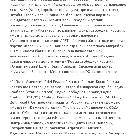
Instagram / Инстаграм, Международное общественное движение
ЛГБТ, ФБК (Фонд борьбы с коррупцией, признан иноагентом),
Штабы Навального, «Национал-большевистская партия»,
«Свидетели Иеговы», «Армия воли народа», «Русский
общенациональный союз», «Движение против нелегальной
иммиграции», «Мизантропик дивижн», фонд «Свободная Россия»,
«Меджлис крымскотатарского народа», движение
«Артподготовка», движение ЛГБТ, общероссийская политическая
партия «Воля», АУЕ, «Аль-Каида в странах исламского Магриба»,
«Сеть», «Колумбайн». В РФ признана нежелательной
деятельность «Открытой России», издания «Проект Медиа»,
«Съезд народных депутатов» и «Форум свободной России».
«Аналитический Центр Юрия Левады», Сахаровский центр.
Instagram и Facebook (Metа) запрещены в РФ за экстремизм.
** "Голос Америки", "Idel.Реалии", Кавказ.Реалии, Крым.Реалии,
Телеканал Настоящее Время, Татаро-башкирская служба Радио
Свобода (Azatliq Radiosi), Радио Свободная Европа/Радио
Свобода (PCE/PC), "Сибирь.Реалии", Фонд Беллингкет (Stichting
Bellingcat), Антивоенный комитет России, телеканал «Дождь»,
«Медуза», «Важные истории», The Insider, «Медиазона», ОВД-
инфо - СМИ, признанные иностранным агентом по решению
Министерства юстиции РФ. Иноагентами признаны общество/
центр «Мемориал», «Аналитический Центр Юрия Левады»,
Сахаровский центр. Иноагентами признаны Михаил
Ходорковский, Марат Гельман, Михаил Касьянов, Гарри Каспаров,