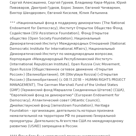
Сергей Алексашенко, Сергей Гуриев, Владимир Кара-Мурза, Юрий
Пивоваров, Дмитрий Гудков, Борис Зимин, Евгений Чичваркин,
Виктор Шендерович, Евгений Киселев, Юлия Латынина.
*** «Национальный фонд в поддержку демократии» (The National
Endowment for Democracy), Институт Открытое Общество Фонд
Содействия (OSI Assistance Foundation), Фонд Открытое
общество (Open Society Foundation), Национальный
Демократический Институт Международных Отношений (National
Democratic Institute for International Affairs), Национальный
Демократический Институт по международным вопросам,
Корпорация «Международный Республиканский Институт»
(International Republican Institute), Open Russia Civic Movement,
Open Russia (Общественное сетевое движение «Открытая
Россия») (Великобритания), OR (Otkrytaya Rossia) («Открытая
Россия») (Великобритания) (с 08.11.2018 – HUMAN RIGHTS PROJECT
MANAGEMENT), The German Marshall Fund of the United States
(GMF) (Германский фонд Маршалла Соединенных Штатов) (США),
"Европейский фонд за демократию" (European Endowment for
Democracy), Атлантический совет (Atlantic Council),
Джеймстаунский фонд (Jamestown Foundation), Heritage
Foundation - организации, деятельность которых признана
нежелательной на территории РФ по решению Генеральной
прокуратуры. Деятельность Агентства США по международному
развитию (USAID) запрещена в России.
**** Фонд борьбы с коррупцией признан экстремистской