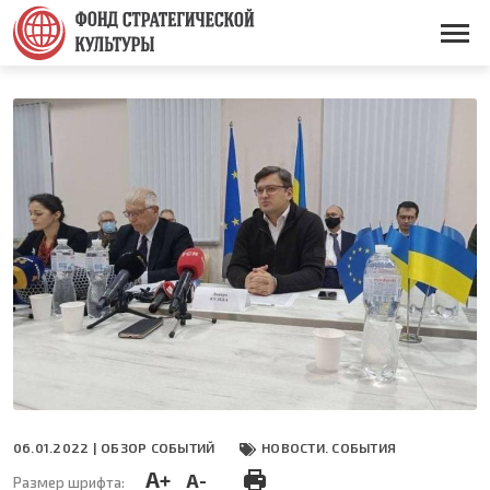
Перейти
к
Основная
основному
навигация
содержанию
06.01.2022 |
ОБЗОР СОБЫТИЙ
НОВОСТИ. СОБЫТИЯ
A+
A-
Размер шрифта: