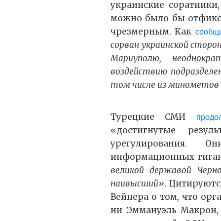
украинские соратники
можно было бы отфикси
чрезмерным. Как
сообщ
сорван украинской сторо
Мариуполю, неоднокра
воздействию подразделе
том числе из минометов 
Турецкие СМИ
продо
«достигнутые резул
урегулирования. 
информационных гига
великой державой Черн
наивысший»
. Цитируют
Вейнера о том, что ор
ни Эммануэль Макрон,