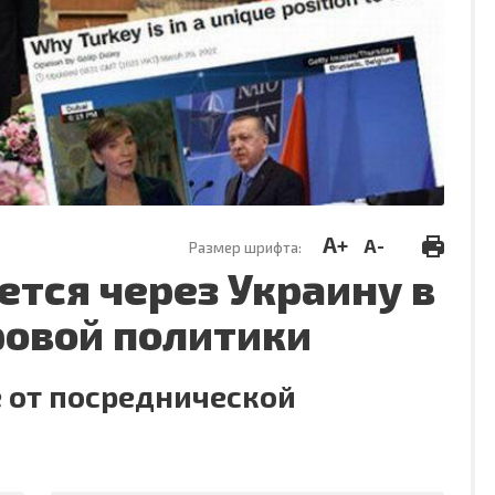
A+
A-
Размер шрифта:
тся через Украину в
овой политики
е от посреднической