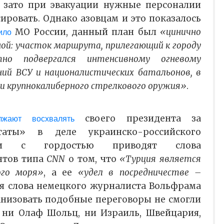
, зато при эвакуации нужные персоналии
ровать. Однако азовцам и это показалось
МО России, данный план был
«цинично
ило
ной: участок маршрута, прилегающий к городу
тно подвергался интенсивному огневому
ний ВСУ и националистических батальонов, в
и крупнокалиберного стрелкового оружия»
.
своего президента за
лжают восхвалять
ьтаты» в деле украинско-российского
Они с гордостью приводят слова
нтов типа
CNN
о том, что
«Турция является
ого моря»
, а ее
«удел в посредничестве –
ся слова немецкого журналиста Вольфрама
ганизовать подобные переговоры не смогли
 ни Олаф Шольц, ни Израиль, Швейцария,