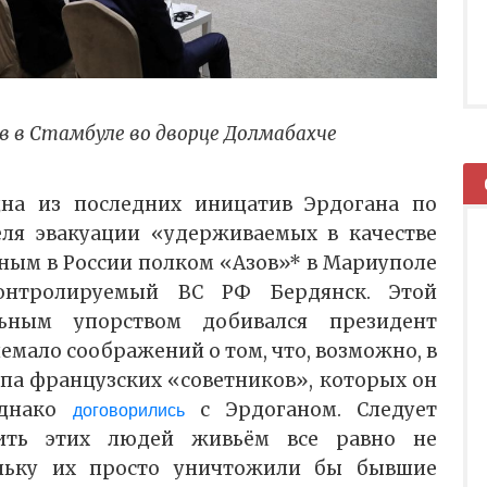
в в Стамбуле во дворце Долмабахче
дна из последних иницатив Эрдогана по
еля эвакуации «удерживаемых в качестве
ым в России полком «Азов»* в Мариуполе
контролируемый ВС РФ Бердянск. Этой
льным упорством добивался президент
емало соображений о том, что, возможно, в
ппа французских «советников», которых он
Однако
с Эрдоганом. Следует
договорились
тить этих людей живьём все равно не
ольку их просто уничтожили бы бывшие