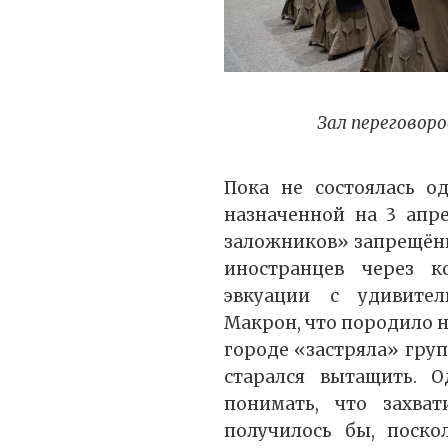
Зал переговоро
Пока не состоялась о
назначенной на 3 апр
заложников» запрещённ
иностранцев через 
эвкуации с удивите
Макрон, что породило н
городе «застряла» гру
старался вытащить. 
понимать, что захва
получилось бы, поск