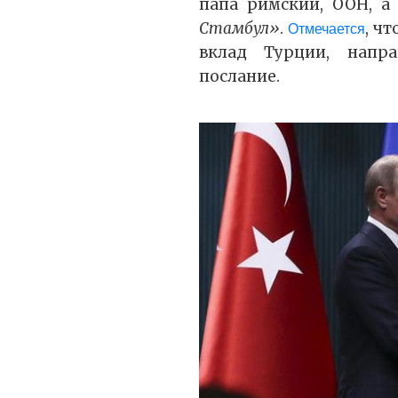
папа римский, ООН, а 
Стамбул»
.
, ч
Отмечается
вклад Турции, напра
послание.