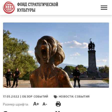
Перейти
к
Основная
основному
навигация
содержанию
17.05.2022 |
ОБЗОР СОБЫТИЙ
НОВОСТИ. СОБЫТИЯ
A+
A-
Размер шрифта: