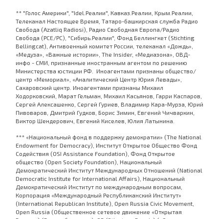
** "Голос Америки", "Idel.Реалии", Кавказ.Реалии, Крым.Реалии,
Телеканал Настоящее Время, Татаро-башкирская служба Радио
Свобода (Azatliq Radiosi), Радио Свободная Европа/Радио
Свобода (PCE/PC), "Сибирь.Реалии", Фонд Беллингкет (Stichting
Bellingcat), Антивоенный комитет России, телеканал «Дождь»,
«Медуза», «Важные истории», The Insider, «Медиазона», ОВД-
инфо - СМИ, признанные иностранным агентом по решению
Министерства юстиции РФ. Иноагентами признаны общество/
центр «Мемориал», «Аналитический Центр Юрия Левады»,
Сахаровский центр. Иноагентами признаны Михаил
Ходорковский, Марат Гельман, Михаил Касьянов, Гарри Каспаров,
Сергей Алексашенко, Сергей Гуриев, Владимир Кара-Мурза, Юрий
Пивоваров, Дмитрий Гудков, Борис Зимин, Евгений Чичваркин,
Виктор Шендерович, Евгений Киселев, Юлия Латынина.
*** «Национальный фонд в поддержку демократии» (The National
Endowment for Democracy), Институт Открытое Общество Фонд
Содействия (OSI Assistance Foundation), Фонд Открытое
общество (Open Society Foundation), Национальный
Демократический Институт Международных Отношений (National
Democratic Institute for International Affairs), Национальный
Демократический Институт по международным вопросам,
Корпорация «Международный Республиканский Институт»
(International Republican Institute), Open Russia Civic Movement,
Open Russia (Общественное сетевое движение «Открытая