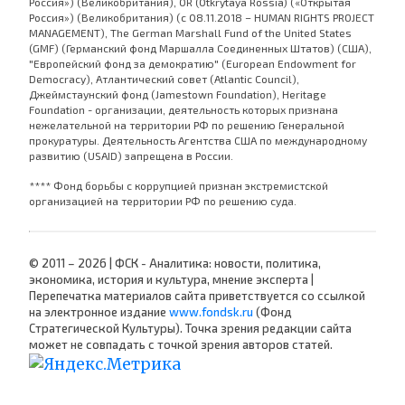
Россия») (Великобритания), OR (Otkrytaya Rossia) («Открытая
Россия») (Великобритания) (с 08.11.2018 – HUMAN RIGHTS PROJECT
MANAGEMENT), The German Marshall Fund of the United States
(GMF) (Германский фонд Маршалла Соединенных Штатов) (США),
"Европейский фонд за демократию" (European Endowment for
Democracy), Атлантический совет (Atlantic Council),
Джеймстаунский фонд (Jamestown Foundation), Heritage
Foundation - организации, деятельность которых признана
нежелательной на территории РФ по решению Генеральной
прокуратуры. Деятельность Агентства США по международному
развитию (USAID) запрещена в России.
**** Фонд борьбы с коррупцией признан экстремистской
организацией на территории РФ по решению суда.
© 2011 – 2026 | ФСК - Аналитика: новости, политика,
экономика, история и культура, мнение эксперта |
Перепечатка материалов сайта приветствуется со ссылкой
на электронное издание
www.fondsk.ru
(Фонд
Стратегической Культуры). Точка зрения редакции сайта
может не совпадать с точкой зрения авторов статей.