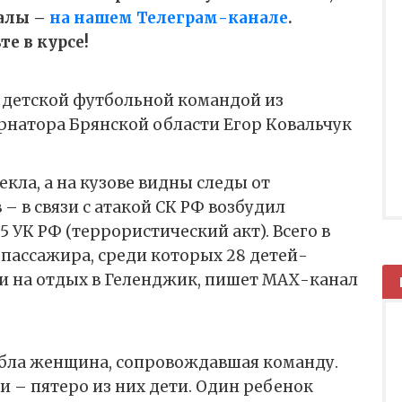
алы –
на нашем Телеграм-канале
.
е в курсе!
с детской футбольной командой из
рнатора Брянской области Егор Ковальчук
кла, а на кузове видны следы от
 в связи с атакой СК РФ возбудил
05 УК РФ (террористический акт). Всего в
 пассажира, среди которых 28 детей-
ли на отдых в Геленджик, пишет МАХ-канал
гибла женщина, сопровождавшая команду.
и – пятеро из них дети. Один ребенок