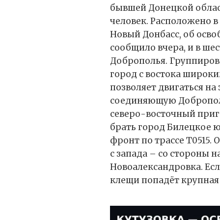
бывшей Донецкой облас
человек. Расположено в
Новый Донбасс, об осв
сообщило вчера, и в ше
Доброполья. Группиров
город с востока широк
позволяет двигаться на 
соединяющую Доброполь
северо-восточный приг
брать город Билецкое 
фронт по трассе Т0515
с запада – со стороны 
Новоалександровка. Если
клещи попадёт крупная