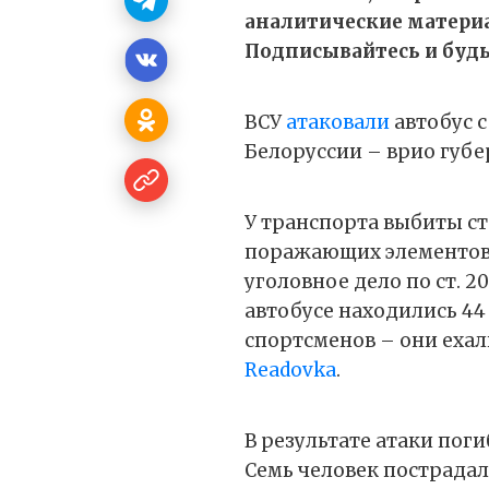
аналитические матери
Подписывайтесь и будьт
ВСУ
атаковали
автобус 
Белоруссии – врио губе
У транспорта выбиты сте
поражающих элементов –
уголовное дело по ст. 2
автобусе находились 44
спортсменов – они еха
Readovka
.
В результате атаки по
Семь человек пострадал