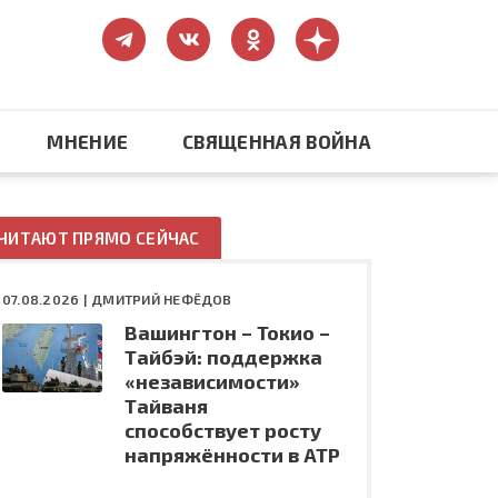
МНЕНИЕ
СВЯЩЕННАЯ ВОЙНА
Православие
ЧИТАЮТ ПРЯМО СЕЙЧАС
США: бизнес и политика
07.08.2026 |
ДМИТРИЙ НЕФЁДОВ
Вашингтон – Токио –
ть
Конфликт на Украине
Тайбэй: поддержка
«независимости»
Тайваня
способствует росту
напряжённости в АТР