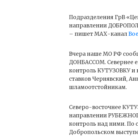
Подразделения ГрВ «Ц
направлении ДОБРОПОЛ
– пишет МАХ-канал
Во
Вчера наше МО РФ сооб
ДОНБАССОМ. Севернее е
контроль КУТУЗОВКУ и в
ставков Чернявский, Анн
шламоотстойникам.
Северо-восточнее КУТУЗ
направлении РУБЕЖНОГО
контроль над ними. По с
Добропольском выступе 