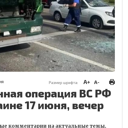
A+
A-
ИЯ
Размер шрифта:
нная операция ВС РФ
аине 17 июня, вечер
ные комментарии на актуальные темы,