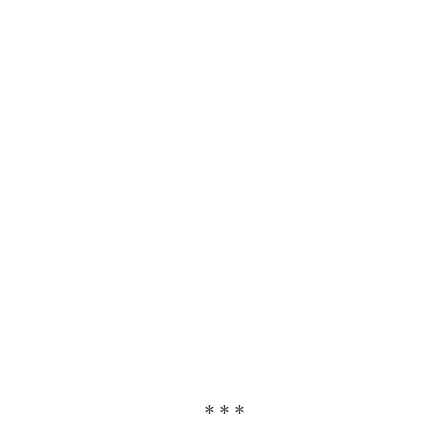
* * *