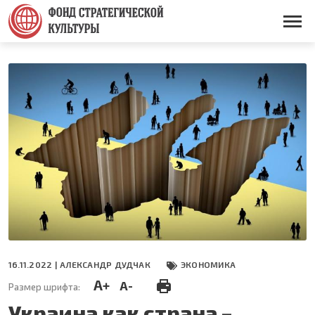
Перейти
к
Основная
основному
навигация
содержанию
16.11.2022 |
АЛЕКСАНДР ДУДЧАК
ЭКОНОМИКА
A+
A-
Размер шрифта:
Украина как страна –