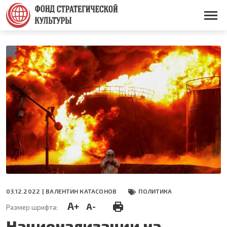
Перейти
к
Основная
основному
навигация
содержанию
03.12.2022 |
ВАЛЕНТИН КАТАСОНОВ
ПОЛИТИКА
A+
A-
Размер шрифта:
Национализации на