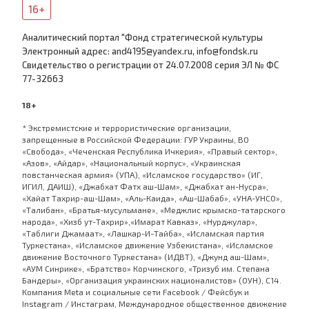
16+
Аналитический портал "Фонд стратегической культуры
Электронный адрес: and4195@yandex.ru, info@fondsk.ru
Cвидетельство о регистрации от 24.07.2008 серия ЭЛ № ФС
77-32663
18+
* Экстремистские и террористические организации,
запрещенные в Российской Федерации: ГУР Украины, ВО
«Свобода», «Чеченская Республика Ичкерия», «Правый сектор»,
«Азов», «Айдар», «Национальный корпус», «Украинская
повстанческая армия» (УПА), «Исламское государство» (ИГ,
ИГИЛ, ДАИШ), «Джабхат Фатх аш-Шам», «Джабхат ан-Нусра»,
«Хайат Тахрир-аш-Шам», «Аль-Каида», «Аш-Шабаб», «УНА-УНСО»,
«Талибан», «Братья-мусульмане», «Меджлис крымско-татарского
народа», «Хизб ут-Тахрир»,«Имарат Кавказ», «Нурджулар»,
«Таблиги Джамаат», «Лашкар-И-Тайба», «Исламская партия
Туркестана», «Исламское движение Узбекистана», «Исламское
движение Восточного Туркестана» (ИДВТ), «Джунд аш-Шам»,
«АУМ Синрике», «Братство» Корчинского, «Тризуб им. Степана
Бандеры», «Организация украинских националистов» (ОУН), С14.
Компания Meta и социальные сети Facebook / Фейсбук и
Instagram / Инстаграм, Международное общественное движение