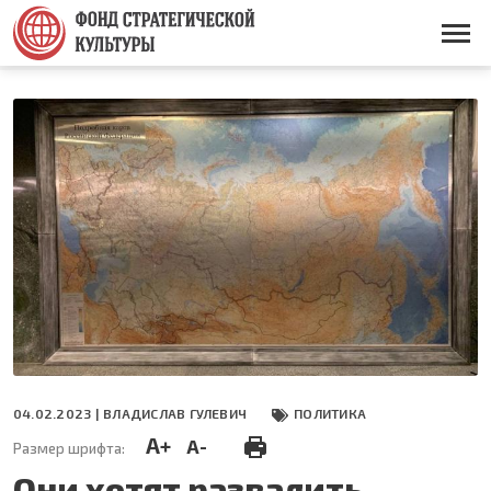
Перейти
к
Основная
основному
навигация
содержанию
04.02.2023 |
ВЛАДИСЛАВ ГУЛЕВИЧ
ПОЛИТИКА
A+
A-
Размер шрифта:
Они хотят развалить