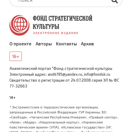
О проекте
Авторы
Контакты
Архив
16+
Аналитический портал "Фонд стратегической культуры
Электронный адрес: and4195@yandex.ru, info@fondsk.ru
Cвидетельство о регистрации от 24.07.2008 серия ЭЛ № ФС
77-32663
18+
* Экстремистские и террористические организации,
запрещенные в Российской Федерации: ГУР Украины, ВО
«Свобода», «Чеченская Республика Ичкерия», «Правый сектор»,
«Азов», «Айдар», «Национальный корпус», «Украинская
повстанческая армия» (УПА), «Исламское государство» (ИГ,
ИГИЛ, ДАИШ), «Джабхат Фатх аш-Шам», «Джабхат ан-Нусра»,