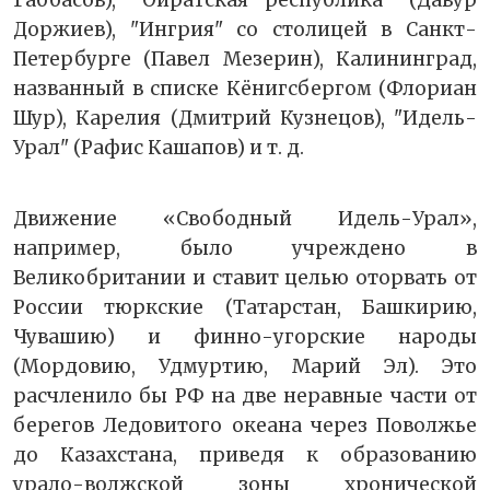
Доржиев), "Ингрия" со столицей в Санкт-
Петербурге (Павел Мезерин), Калининград,
названный в списке Кёнигсбергом (Флориан
Шур), Карелия (Дмитрий Кузнецов), "Идель-
Урал" (Рафис Кашапов) и т. д.
Движение «Свободный Идель-Урал»,
например, было учреждено в
Великобритании и ставит целью оторвать от
России тюркские (Татарстан, Башкирию,
Чувашию) и финно-угорские народы
(Мордовию, Удмуртию, Марий Эл). Это
расчленило бы РФ на две неравные части от
берегов Ледовитого океана через Поволжье
до Казахстана, приведя к образованию
урало-волжской зоны хронической