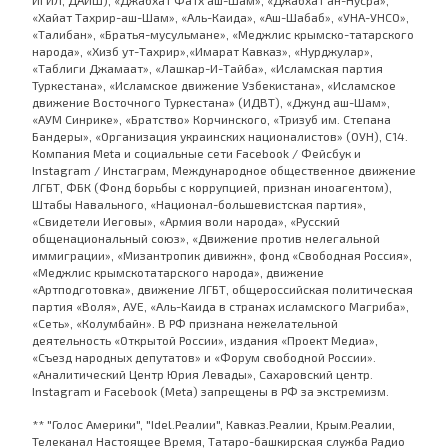
«Хайат Тахрир-аш-Шам», «Аль-Каида», «Аш-Шабаб», «УНА-УНСО»,
«Талибан», «Братья-мусульмане», «Меджлис крымско-татарского
народа», «Хизб ут-Тахрир»,«Имарат Кавказ», «Нурджулар»,
«Таблиги Джамаат», «Лашкар-И-Тайба», «Исламская партия
Туркестана», «Исламское движение Узбекистана», «Исламское
движение Восточного Туркестана» (ИДВТ), «Джунд аш-Шам»,
«АУМ Синрике», «Братство» Корчинского, «Тризуб им. Степана
Бандеры», «Организация украинских националистов» (ОУН), С14.
Компания Meta и социальные сети Facebook / Фейсбук и
Instagram / Инстаграм, Международное общественное движение
ЛГБТ, ФБК (Фонд борьбы с коррупцией, признан иноагентом),
Штабы Навального, «Национал-большевистская партия»,
«Свидетели Иеговы», «Армия воли народа», «Русский
общенациональный союз», «Движение против нелегальной
иммиграции», «Мизантропик дивижн», фонд «Свободная Россия»,
«Меджлис крымскотатарского народа», движение
«Артподготовка», движение ЛГБТ, общероссийская политическая
партия «Воля», АУЕ, «Аль-Каида в странах исламского Магриба»,
«Сеть», «Колумбайн». В РФ признана нежелательной
деятельность «Открытой России», издания «Проект Медиа»,
«Съезд народных депутатов» и «Форум свободной России».
«Аналитический Центр Юрия Левады», Сахаровский центр.
Instagram и Facebook (Metа) запрещены в РФ за экстремизм.
** "Голос Америки", "Idel.Реалии", Кавказ.Реалии, Крым.Реалии,
Телеканал Настоящее Время, Татаро-башкирская служба Радио