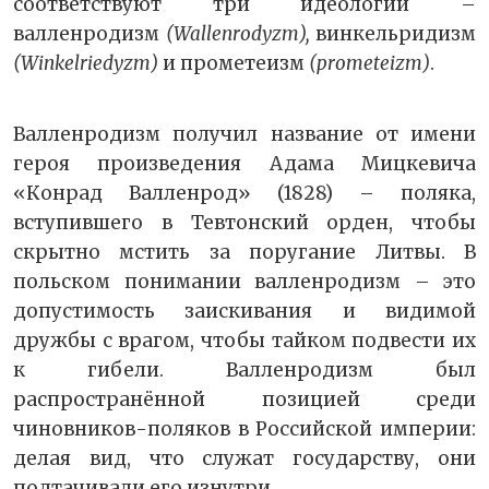
соответствуют три идеологии –
валленродизм
(Wallenrodyzm),
винкельридизм
(Winkelriedyzm)
и прометеизм
(prometeizm)
.
Валленродизм получил название от имени
героя произведения Адама Мицкевича
«Конрад Валленрод» (1828) – поляка,
вступившего в Тевтонский орден, чтобы
скрытно мстить за поругание Литвы. В
польском понимании валленродизм – это
допустимость заискивания и видимой
дружбы с врагом, чтобы тайком подвести их
к гибели. Валленродизм был
распространённой позицией среди
чиновников-поляков в Российской империи:
делая вид, что служат государству, они
подтачивали его изнутри.