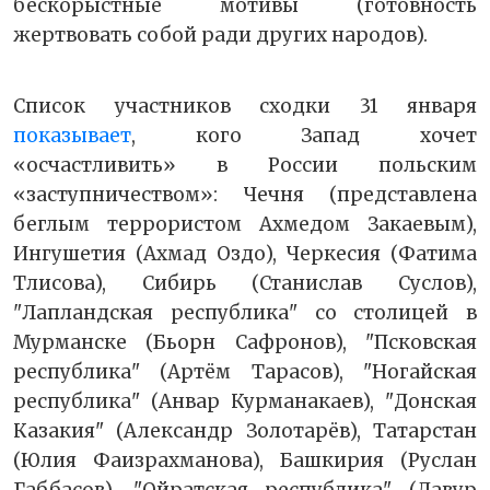
бескорыстные мотивы (готовность
жертвовать собой ради других народов).
Список участников сходки 31 января
показывает
, кого Запад хочет
«осчастливить» в России польским
«заступничеством»: Чечня (представлена
беглым террористом Ахмедом Закаевым),
Ингушетия (Ахмад Оздо), Черкесия (Фатима
Тлисова), Сибирь (Станислав Суслов),
"Лапландская республика" со столицей в
Мурманске (Бьорн Сафронов), "Псковская
республика" (Артём Тарасов), "Ногайская
республика" (Анвар Курманакаев), "Донская
Казакия" (Александр Золотарёв), Татарстан
(Юлия Фаизрахманова), Башкирия (Руслан
Габбасов), "Ойратская республика" (Давур