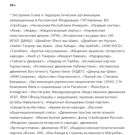
18+
* Экстремистские и террористические организации,
запрещенные в Российской Федерации: ГУР Украины, ВО
«Свобода», «Чеченская Республика Ичкерия», «Правый сектор»,
«Азов», «Айдар», «Национальный корпус», «Украинская
повстанческая армия» (УПА), «Исламское государство» (ИГ,
ИГИЛ, ДАИШ), «Джабхат Фатх аш-Шам», «Джабхат ан-Нусра»,
«Хайат Тахрир-аш-Шам», «Аль-Каида», «Аш-Шабаб», «УНА-УНСО»,
«Талибан», «Братья-мусульмане», «Меджлис крымско-татарского
народа», «Хизб ут-Тахрир»,«Имарат Кавказ», «Нурджулар»,
«Таблиги Джамаат», «Лашкар-И-Тайба», «Исламская партия
Туркестана», «Исламское движение Узбекистана», «Исламское
движение Восточного Туркестана» (ИДВТ), «Джунд аш-Шам»,
«АУМ Синрике», «Братство» Корчинского, «Тризуб им. Степана
Бандеры», «Организация украинских националистов» (ОУН), С14.
Компания Meta и социальные сети Facebook / Фейсбук и
Instagram / Инстаграм, Международное общественное движение
ЛГБТ, ФБК (Фонд борьбы с коррупцией, признан иноагентом),
Штабы Навального, «Национал-большевистская партия»,
«Свидетели Иеговы», «Армия воли народа», «Русский
общенациональный союз», «Движение против нелегальной
иммиграции», «Мизантропик дивижн», фонд «Свободная Россия»,
«Меджлис крымскотатарского народа», движение
«Артподготовка», движение ЛГБТ, общероссийская политическая
партия «Воля», АУЕ, «Аль-Каида в странах исламского Магриба»,