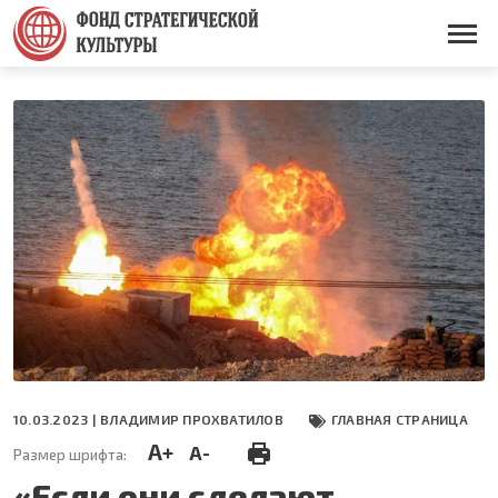
Перейти
к
Основная
основному
навигация
содержанию
10.03.2023 |
ВЛАДИМИР ПРОХВАТИЛОВ
ГЛАВНАЯ СТРАНИЦА
A+
A-
Размер шрифта:
«Если они сделают