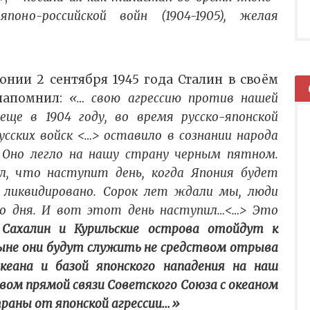
японо-российской войн (1904-1905), желая
онии 2 сентября 1945 года Сталин в своём
напомнил:
«… свою агрессию против нашей
ще в 1904 году, во время русско-японской
сских войск <…> оставило в сознании народа
 Оно легло на нашу страну черным пятном.
л, что наступит день, когда Япония будет
 ликвидировано. Сорок лет ждали мы, люди
го дня. И вот этот день наступил…<…> Это
ахалин и Курильские острова отойдут к
ыне они будут служить не средством отрыва
кеана и базой японского нападения на наш
твом прямой связи Советского Союза с океаном
раны от японской агрессии...»