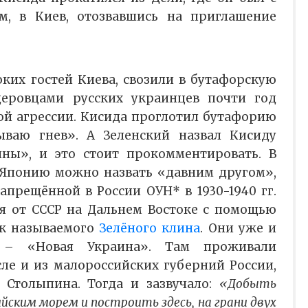
м, в Киев, отозвавшись на приглашение
оких гостей Киева, свозили в бутафорскую
деровцами русских украинцев почти год
ой агрессии. Кисида проглотил бутафорию
ваю гнев». А Зеленский назвал Кисиду
ны», и это стоит прокомментировать. В
 Японию можно назвать «давним другом»,
апрещённой в России ОУН* в 1930-1940 гг.
я от СССР на Дальнем Востоке с помощью
к называемого
Зелёного клина
. Они уже и
 – «Новая Украина». Там проживали
сле и из малороссийских губерний России,
 Столыпина. Тогда и зазвучало:
«Добыть
йским морем и построить здесь, на грани двух