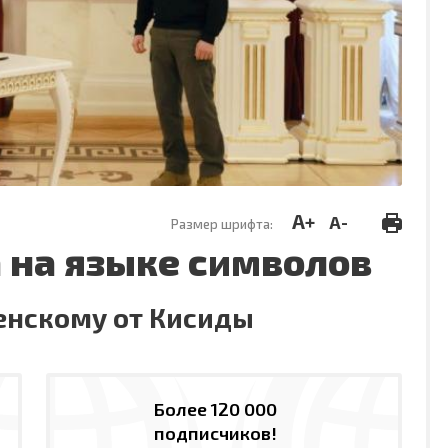
A+
A-
Размер шрифта:
 на языке символов
нскому от Кисиды
Более 120 000
подписчиков!