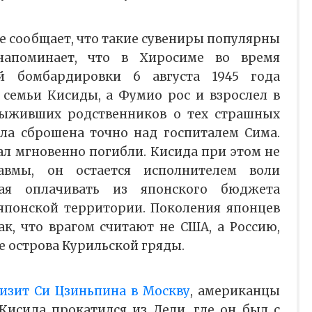
е сообщает, что такие сувениры популярны
напоминает, что в Хиросиме во время
й бомбардировки 6 августа 1945 года
семьи Кисиды, а Фумио рос и взрослел в
выживших родственников о тех страшных
ыла сброшена точно над госпиталем Сима.
л мгновенно погибли. Кисида при этом не
авмы, он остается исполнителем воли
жая оплачивать из японского бюджета
японской территории. Поколения японцев
к, что врагом считают не США, а Россию,
е острова Курильской гряды.
изит Си Цзиньпина в Москву
, американцы
Кисида прокатился из Дели, где он был с