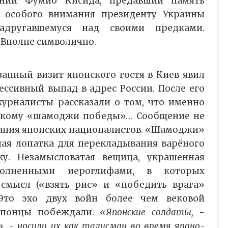
онии Фумио Кисида, предавший память
и особого внимания президенту Украины
надругавшемуся над своими предками.
 Вполне символично.
запный визит японского гостя в Киев явил
ессивный выпад в адрес России. После его
урналисты рассказали о том, что именно
скому «шамоджи победы»… Сообщение не
вания японских националистов. «Шамоджи»
ная лопатка для перекладывания варёного
у. Незамысловатая вещица, украшенная
полненными иероглифами, в которых
 смысл («взять рис» и «победить врага»
 Это эхо двух войн более чем вековой
 японцы побеждали.
«Японские солдаты,
-
»,
- носили их как талисман во время японо-