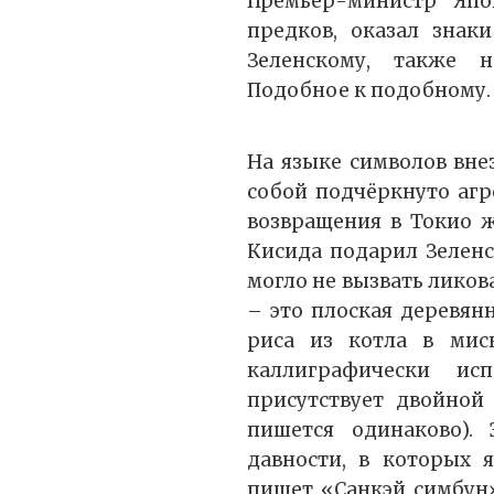
Премьер-министр Яп
предков, оказал знак
Зеленскому, также 
Подобное к подобному.
На языке символов вне
собой подчёркнуто агр
возвращения в Токио ж
Кисида подарил Зелен
могло не вызвать лико
– это плоская деревян
риса из котла в миск
каллиграфически ис
присутствует двойной
пишется одинаково).
давности, в которых
пишет «Санкэй симбун