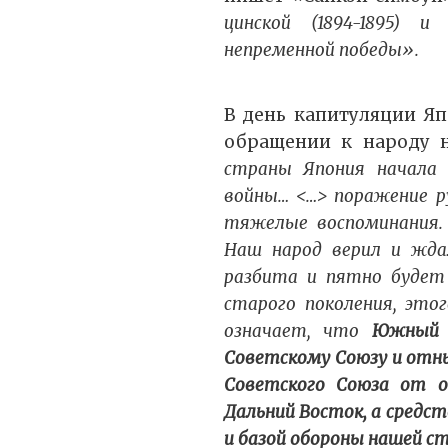
цинской (1894-1895) и 
непременной победы».
В день капитуляции Яп
обращении к народу 
страны Япония начала е
войны… <…> поражение ру
тяжелые воспоминания.
Наш народ верил и жда
разбита и пятно будет
старого поколения, это
означает, что
Южный С
Советскому Союзу и отн
Советского Союза от о
Дальний Восток, а средс
и базой обороны нашей ст