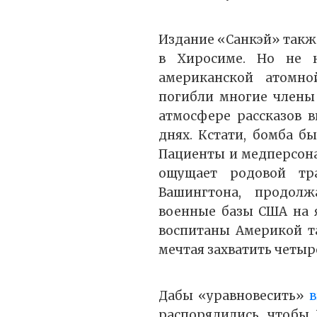
Издание «Санкэй» такж
в Хиросиме. Но не 
американской атомно
погибли многие члены 
атмосфере рассказов 
днях. Кстати, бомба б
Пациенты и медперсона
ощущает родовой тр
Вашингтона, продол
военные базы США на 
воспитаны Америкой та
мечтая захватить четыр
Дабы «уравновесить»
в
распорядились, чтобы 