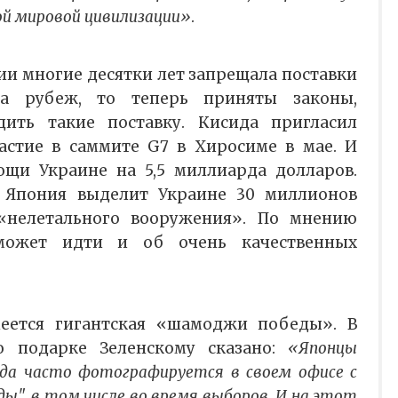
ой мировой цивилизации»
.
ии многие десятки лет запрещала поставки
а рубеж, то теперь приняты законы,
ить такие поставку. Кисида пригласил
астие в саммите G7 в Хиросиме в мае. И
ощи Украине на 5,5 миллиарда долларов.
о Япония выделит Украине 30 миллионов
«нелетального вооружения». По мнению
 может идти и об очень качественных
еется гигантская «шамоджи победы». В
о подарке Зеленскому сказано:
«Японцы
да часто фотографируется в своем офисе с
", в том числе во время выборов. И на этот