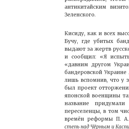
антикитайским визито
Зеленского.
Кисиду, как и всех выс
Бучу, где убитых бан
выдают за жертв русск
и сообщил: «Я испыты
«давним другом Украи
бандеровской Украине
лишь вспомнив, что у з
был проект отторжени
японской военщины та
название придумали
переселенцы, в том чи
времён реформы П. А.
степь над Чёрным и Каспи