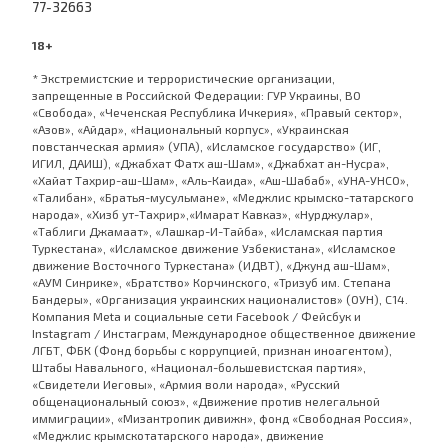
77-32663
18+
* Экстремистские и террористические организации,
запрещенные в Российской Федерации: ГУР Украины, ВО
«Свобода», «Чеченская Республика Ичкерия», «Правый сектор»,
«Азов», «Айдар», «Национальный корпус», «Украинская
повстанческая армия» (УПА), «Исламское государство» (ИГ,
ИГИЛ, ДАИШ), «Джабхат Фатх аш-Шам», «Джабхат ан-Нусра»,
«Хайат Тахрир-аш-Шам», «Аль-Каида», «Аш-Шабаб», «УНА-УНСО»,
«Талибан», «Братья-мусульмане», «Меджлис крымско-татарского
народа», «Хизб ут-Тахрир»,«Имарат Кавказ», «Нурджулар»,
«Таблиги Джамаат», «Лашкар-И-Тайба», «Исламская партия
Туркестана», «Исламское движение Узбекистана», «Исламское
движение Восточного Туркестана» (ИДВТ), «Джунд аш-Шам»,
«АУМ Синрике», «Братство» Корчинского, «Тризуб им. Степана
Бандеры», «Организация украинских националистов» (ОУН), С14.
Компания Meta и социальные сети Facebook / Фейсбук и
Instagram / Инстаграм, Международное общественное движение
ЛГБТ, ФБК (Фонд борьбы с коррупцией, признан иноагентом),
Штабы Навального, «Национал-большевистская партия»,
«Свидетели Иеговы», «Армия воли народа», «Русский
общенациональный союз», «Движение против нелегальной
иммиграции», «Мизантропик дивижн», фонд «Свободная Россия»,
«Меджлис крымскотатарского народа», движение