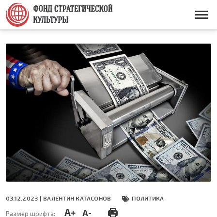
Перейти
к
Основная
основному
навигация
содержанию
03.12.2023 |
ВАЛЕНТИН КАТАСОНОВ
ПОЛИТИКА
A+
A-
Размер шрифта: