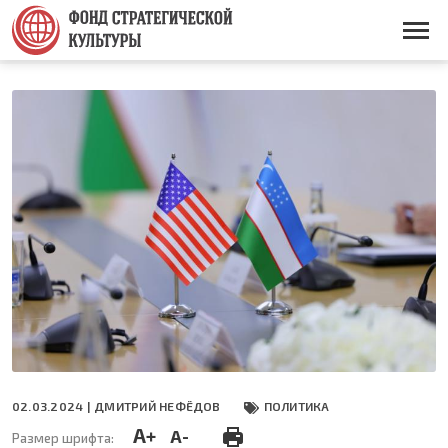
Перейти
к
Основная
основному
навигация
содержанию
02.03.2024 |
ДМИТРИЙ НЕФЁДОВ
ПОЛИТИКА
A+
A-
Размер шрифта: