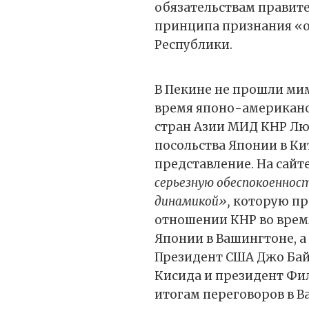
обязательствам правите
принципа признания «о
Республики.
В Пекине не прошли ми
время японо-американс
стран Азии МИД КНР Лю 
посольства Японии в Ки
представление. На сайт
серьезную обеспокоеннос
динамикой»,
которую пр
отношении КНР во врем
Японии в Вашингтоне, а
Президент США Джо Ба
Кисида и президент Ф
итогам переговоров в 