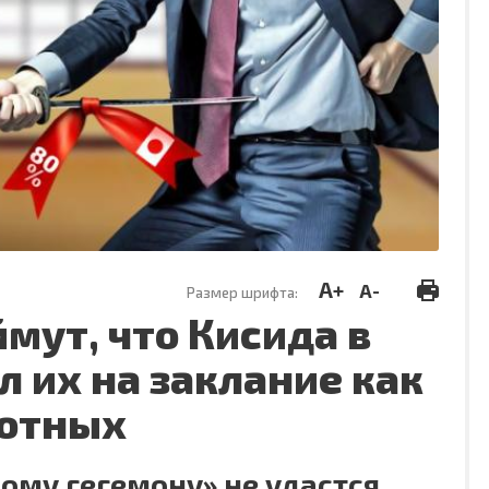
A+
A-
Размер шрифта:
мут, что Кисида в
 их на заклание как
отных
му гегемону» не удастся