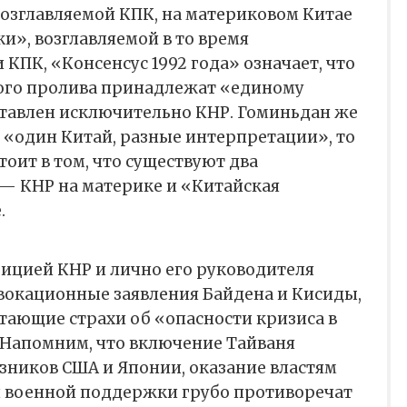
возглавляемой КПК, на материковом Китае
и», возглавляемой в то время
 КПК, «Консенсус 1992 года» означает, что
ого пролива принадлежат «единому
тавлен исключительно КНР. Гоминьдан же
 «один Китай, разные интерпретации», то
тоит в том, что существуют два
 — КНР на материке и «Китайская
.
озицией КНР и лично его руководителя
овокационные заявления Байдена и Кисиды,
тающие страхи об «опасности кризиса в
 Напомним, что включение Тайваня
зников США и Японии, оказание властям
и военной поддержки грубо противоречат