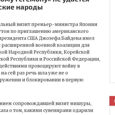
ские народы
льный визит премьер-министра Японии
гтон по приглашению американского
 президента США Джозефа Байдена имел
е расширенной военной коалиции для
ой Народной Республики, Корейской
ой Республики и Российской Федерации,
действиями провоцируют войну в
на сей раз речь шла уже не о
кружении и блокировании в первую
анием сопровождавшей визит мишуры,
аза о том, какими сувенирами одарили