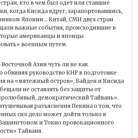
стран, кто в чем был одет или ставшие
и, когда Кисида вдруг, зарапортовавшись,
ником Японии… Китай, СМИ двух стран
щали важные события, происходившие в
которые американцы и японцы
овать» военным путем.
 Восточной Азии чуть ли не как
 обвиняя руководство КНР в подготовке
я на «мятежный остров», Байден и Кисида
обещали не оставлять без защиты от
иролюбивый, демократический Тайвань».
затушевывая разъяснения Пекина о том, что
нных сил дело может дойти только в
Вашингтоном и Токио провокационного
ости» Тайваня.