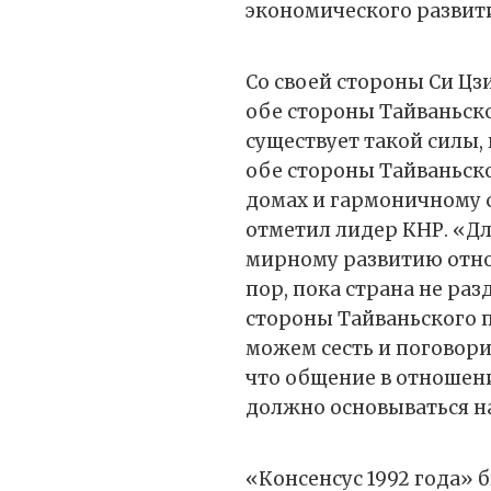
экономического развит
Со своей стороны Си Цзи
обе стороны Тайваньско
существует такой силы,
обе стороны Тайваньско
домах и гармоничному 
отметил лидер КНР. «Д
мирному развитию отно
пор, пока страна не раз
стороны Тайваньского п
можем сесть и поговорит
что общение в отношен
должно основываться на
«Консенсус 1992 года» 