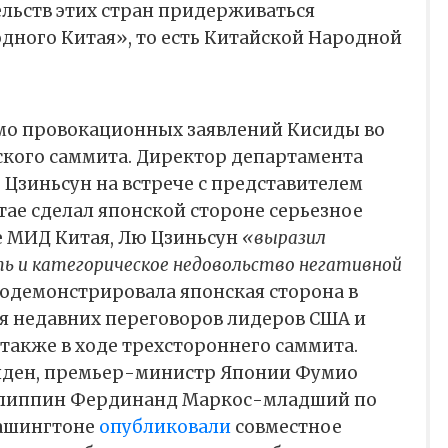
льств этих стран придерживаться
дного Китая», то есть Китайской Народной
мо провокационных заявлений Кисиды во
кого саммита. Директор департамента
Цзиньсун на встрече с представителем
тае сделал японской стороне серьезное
е МИД Китая, Лю Цзиньсун
«выразил
ть и категорическое недовольство негативной
одемонстрировала японская сторона в
я недавних переговоров лидеров США и
 также в ходе трехстороннего саммита.
йден, премьер-министр Японии Фумио
илиппин Фердинанд Маркос-младший по
Вашингтоне
опубликовали
совместное