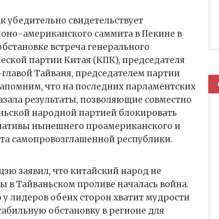
так убедительно свидетельствует
оно-американского саммита в Пекине в
обстановке встреча генерального
еской партии Китая (КПК), председателя
-главой Тайваня, председателем партии
апомним, что на последних парламентских
азала результаты, позволяющие совместно
ньской народной партией блокировать
иативы нынешнего проамериканского и
та самопровозглашенной республики.
цзю заявил, что китайский народ не
ы в Тайваньском проливе началась война.
то у лидеров обеих сторон хватит мудрости
абильную обстановку в регионе для