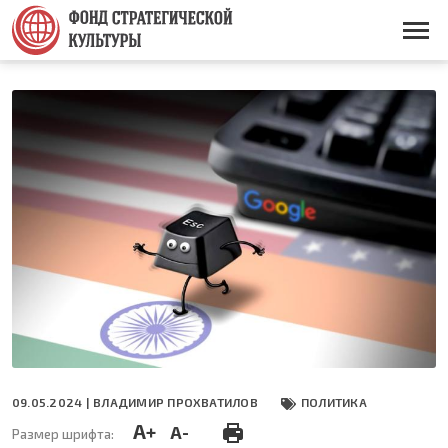
Перейти
к
Основная
основному
навигация
содержанию
09.05.2024 |
ВЛАДИМИР ПРОХВАТИЛОВ
ПОЛИТИКА
A+
A-
Размер шрифта: