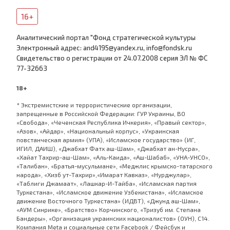
16+
Аналитический портал "Фонд стратегической культуры
Электронный адрес: and4195@yandex.ru, info@fondsk.ru
Cвидетельство о регистрации от 24.07.2008 серия ЭЛ № ФС
77-32663
18+
* Экстремистские и террористические организации,
запрещенные в Российской Федерации: ГУР Украины, ВО
«Свобода», «Чеченская Республика Ичкерия», «Правый сектор»,
«Азов», «Айдар», «Национальный корпус», «Украинская
повстанческая армия» (УПА), «Исламское государство» (ИГ,
ИГИЛ, ДАИШ), «Джабхат Фатх аш-Шам», «Джабхат ан-Нусра»,
«Хайат Тахрир-аш-Шам», «Аль-Каида», «Аш-Шабаб», «УНА-УНСО»,
«Талибан», «Братья-мусульмане», «Меджлис крымско-татарского
народа», «Хизб ут-Тахрир»,«Имарат Кавказ», «Нурджулар»,
«Таблиги Джамаат», «Лашкар-И-Тайба», «Исламская партия
Туркестана», «Исламское движение Узбекистана», «Исламское
движение Восточного Туркестана» (ИДВТ), «Джунд аш-Шам»,
«АУМ Синрике», «Братство» Корчинского, «Тризуб им. Степана
Бандеры», «Организация украинских националистов» (ОУН), С14.
Компания Meta и социальные сети Facebook / Фейсбук и