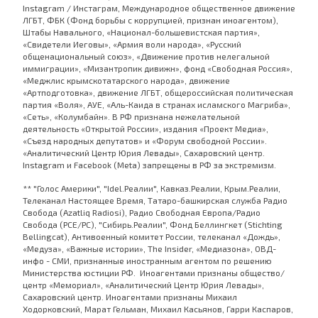
Instagram / Инстаграм, Международное общественное движение
ЛГБТ, ФБК (Фонд борьбы с коррупцией, признан иноагентом),
Штабы Навального, «Национал-большевистская партия»,
«Свидетели Иеговы», «Армия воли народа», «Русский
общенациональный союз», «Движение против нелегальной
иммиграции», «Мизантропик дивижн», фонд «Свободная Россия»,
«Меджлис крымскотатарского народа», движение
«Артподготовка», движение ЛГБТ, общероссийская политическая
партия «Воля», АУЕ, «Аль-Каида в странах исламского Магриба»,
«Сеть», «Колумбайн». В РФ признана нежелательной
деятельность «Открытой России», издания «Проект Медиа»,
«Съезд народных депутатов» и «Форум свободной России».
«Аналитический Центр Юрия Левады», Сахаровский центр.
Instagram и Facebook (Metа) запрещены в РФ за экстремизм.
** "Голос Америки", "Idel.Реалии", Кавказ.Реалии, Крым.Реалии,
Телеканал Настоящее Время, Татаро-башкирская служба Радио
Свобода (Azatliq Radiosi), Радио Свободная Европа/Радио
Свобода (PCE/PC), "Сибирь.Реалии", Фонд Беллингкет (Stichting
Bellingcat), Антивоенный комитет России, телеканал «Дождь»,
«Медуза», «Важные истории», The Insider, «Медиазона», ОВД-
инфо - СМИ, признанные иностранным агентом по решению
Министерства юстиции РФ. Иноагентами признаны общество/
центр «Мемориал», «Аналитический Центр Юрия Левады»,
Сахаровский центр. Иноагентами признаны Михаил
Ходорковский, Марат Гельман, Михаил Касьянов, Гарри Каспаров,