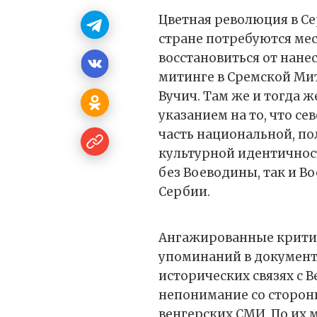
Цветная революция в Се
стране потребуются мес
восстановиться от нанес
митинге в Сремской Ми
Вучич. Там же и тогда 
указанием на то, что с
часть национальной, п
культурной идентичнос
без Воеводины, так и В
Сербии.
Ангажированные крити
упоминаний в документе
исторических связях с В
непонимание со сторон
венгерских СМИ. По их 