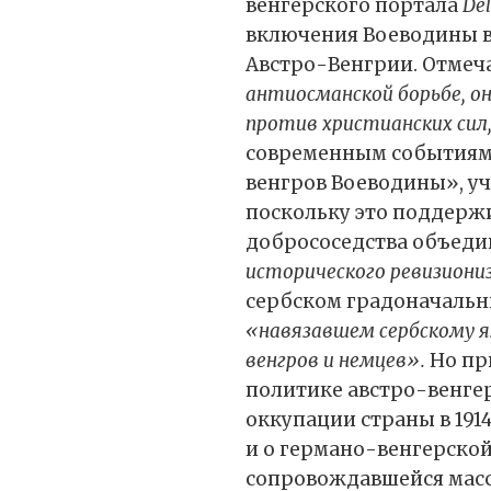
венгерского портала
Del
включения Воеводины в 
Австро-Венгрии. Отмеча
антиосманской борьбе, о
против христианских сил,
современным событиям 
венгров Воеводины», уч
поскольку это поддерж
добрососедства объед
исторического ревизион
сербском градоначальни
«навязавшем сербскому 
венгров и немцев».
Но при
политике австро-венгер
оккупации страны в 191
и о германо-венгерской 
сопровождавшейся масс