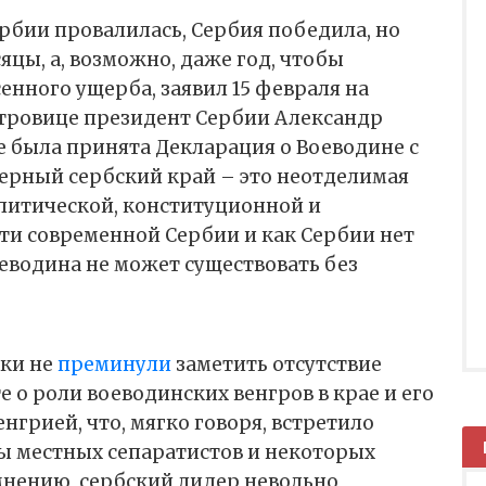
рбии провалилась, Сербия победила, но
яцы, а, возможно, даже год, чтобы
енного ущерба, заявил 15 февраля на
тровице президент Сербии Александр
же была принята Декларация о Воеводине с
еверный сербский край – это неотделимая
олитической, конституционной и
ти современной Сербии и как Сербии нет
оеводина не может существовать без
ки не
преминули
заметить отсутствие
 о роли воеводинских венгров в крае и его
енгрией, что, мягко говоря, встретило
ы местных сепаратистов и некоторых
мнению, сербский лидер невольно