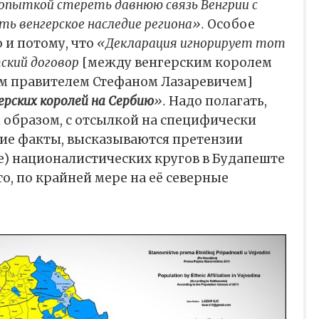
опыткой стереть давнюю связь Венгрии с
ть венгерское наследие региона».
Особое
 и потому, что
«Декларация игнорирует тот
тский договор
[между венгерским королем
м правителем Стефаном Лазаревичем]
ерских королей на Сербию
».
Надо полагать,
 образом, с отсылкой на специфически
ие факты, высказываются претензии
е) националистических кругов в Будапеште
то, по крайней мере на её северные