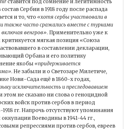
hir
ставится под сомнение и легитимность
состав Сербии в 1918 году после распада
ется и то, что
«хотя сербы участвовали в
ни также часто сражались вместе с турками
 включая венгров».
Применительно уже к
критикуется мягкая позиция «Союза
аствовавшего в составлении декларации,
ивающий Орбана и его политику
инение якобы
«придерживается
изма»
. Не забыли и о Светозаре Милетиче,
ке Нови-Сада ещё в 1860-х годах,
языку исключительность и преследовавшем
 этом не сказано ни слова о геноцидной
ских войск против сербов в период
4-1918 гг. Напрочь отсутствуют упоминания
оккупации Воеводины в 1941-44 гг.,
овыми репрессиями против сербов, евреев