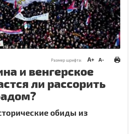
A+
A-
Размер шрифта:
на и венгерское
стся ли рассорить
радом?
исторические обиды из