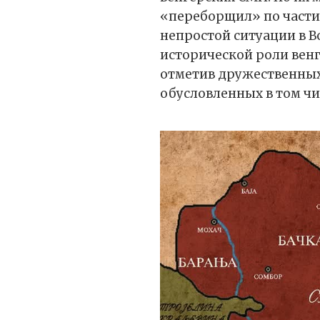
«переборщил» по части
непростой ситуации в В
исторической роли венг
отметив дружественных
обусловленных в том ч