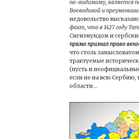
по-видимому, является п
Воеводиной и преуменьши
недовольство высказано
факт, что в 1427 году Та
Сигизмундом и сербски
прямо признал право венг
что столь замысловатом
трактуемые историческ
(пусть и неофициальны
если не на всю Сербию, 
области…