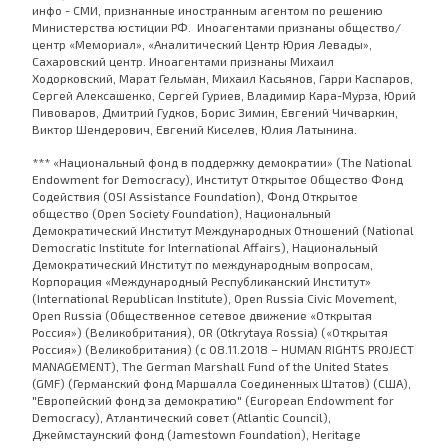
инфо - СМИ, признанные иностранным агентом по решению
Министерства юстиции РФ. Иноагентами признаны общество/
центр «Мемориал», «Аналитический Центр Юрия Левады»,
Сахаровский центр. Иноагентами признаны Михаил
Ходорковский, Марат Гельман, Михаил Касьянов, Гарри Каспаров,
Сергей Алексашенко, Сергей Гуриев, Владимир Кара-Мурза, Юрий
Пивоваров, Дмитрий Гудков, Борис Зимин, Евгений Чичваркин,
Виктор Шендерович, Евгений Киселев, Юлия Латынина.
*** «Национальный фонд в поддержку демократии» (The National
Endowment for Democracy), Институт Открытое Общество Фонд
Содействия (OSI Assistance Foundation), Фонд Открытое
общество (Open Society Foundation), Национальный
Демократический Институт Международных Отношений (National
Democratic Institute for International Affairs), Национальный
Демократический Институт по международным вопросам,
Корпорация «Международный Республиканский Институт»
(International Republican Institute), Open Russia Civic Movement,
Open Russia (Общественное сетевое движение «Открытая
Россия») (Великобритания), OR (Otkrytaya Rossia) («Открытая
Россия») (Великобритания) (с 08.11.2018 – HUMAN RIGHTS PROJECT
MANAGEMENT), The German Marshall Fund of the United States
(GMF) (Германский фонд Маршалла Соединенных Штатов) (США),
"Европейский фонд за демократию" (European Endowment for
Democracy), Атлантический совет (Atlantic Council),
Джеймстаунский фонд (Jamestown Foundation), Heritage