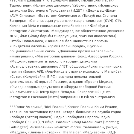
«Таблиги Джамаат», «Лашкар-И-Тайба», «Исламская партия
Туркестана», «Исламское движение Узбекистана», «Исламское
движение Восточного Туркестана» (ИДВТ), «Джунд аш-Шам»,
«АУМ Синрике», «Братство» Корчинского, «Тризуб им. Степана
Бандеры», «Организация украинских националистов» (ОУН), С14.
Компания Meta и социальные сети Facebook / Фейсбук и
Instagram / Инстаграм, Международное общественное движение
ЛГБТ, ФБК (Фонд борьбы с коррупцией, признан иноагентом),
Штабы Навального, «Национал-большевистская партия»,
«Свидетели Иеговы», «Армия воли народа», «Русский
общенациональный союз», «Движение против нелегальной
иммиграции», «Мизантропик дивижн», фонд «Свободная Россия»,
«Меджлис крымскотатарского народа», движение
«Артподготовка», движение ЛГБТ, общероссийская политическая
партия «Воля», АУЕ, «Аль-Каида в странах исламского Магриба»,
«Сеть», «Колумбайн». В РФ признана нежелательной
деятельность «Открытой России», издания «Проект Медиа»,
«Съезд народных депутатов» и «Форум свободной России».
«Аналитический Центр Юрия Левады», Сахаровский центр.
Instagram и Facebook (Metа) запрещены в РФ за экстремизм.
** "Голос Америки", "Idel.Реалии", Кавказ.Реалии, Крым.Реалии,
Телеканал Настоящее Время, Татаро-башкирская служба Радио
Свобода (Azatliq Radiosi), Радио Свободная Европа/Радио
Свобода (PCE/PC), "Сибирь.Реалии", Фонд Беллингкет (Stichting
Bellingcat), Антивоенный комитет России, телеканал «Дождь»,
«Медуза», «Важные истории», The Insider, «Медиазона», ОВД-