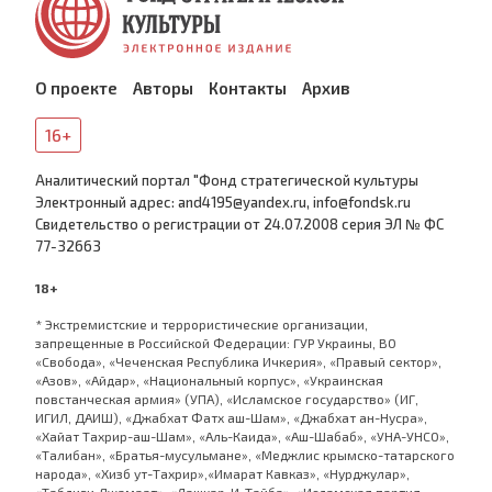
О проекте
Авторы
Контакты
Архив
16+
Аналитический портал "Фонд стратегической культуры
Электронный адрес: and4195@yandex.ru, info@fondsk.ru
Cвидетельство о регистрации от 24.07.2008 серия ЭЛ № ФС
77-32663
18+
* Экстремистские и террористические организации,
запрещенные в Российской Федерации: ГУР Украины, ВО
«Свобода», «Чеченская Республика Ичкерия», «Правый сектор»,
«Азов», «Айдар», «Национальный корпус», «Украинская
повстанческая армия» (УПА), «Исламское государство» (ИГ,
ИГИЛ, ДАИШ), «Джабхат Фатх аш-Шам», «Джабхат ан-Нусра»,
«Хайат Тахрир-аш-Шам», «Аль-Каида», «Аш-Шабаб», «УНА-УНСО»,
«Талибан», «Братья-мусульмане», «Меджлис крымско-татарского
народа», «Хизб ут-Тахрир»,«Имарат Кавказ», «Нурджулар»,