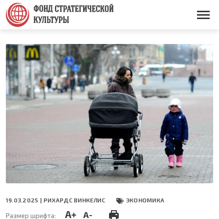
Перейти
к
Основная
основному
навигация
содержанию
19.03.2025 |
РИХАРДС ВИНКЕЛИС
ЭКОНОМИКА
A+
A-
Размер шрифта: