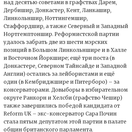
над десятью советами в графствах Дарем,
Дербишир, Донкастер, Кент, Ланкашир,
Линкольншир, Ноттингемшир,
Стаффордшир, а также Северный и Западный
Нортгемптоншир. Реформистской партии
удалось забрать две из шести мэрских
позиций в Большом Линкольншире и в Халле
и Восточном Йоркшире; ещё три поста (в
Донкастере, Северном Тайнсайде и Западной
Англии) остались за лейбористами и ещё
один (в Кембриджшире и Питерборо) – за
консерваторами. Довыборы в избирательном
округе Ранкорн и Хелсби (графство Чешир)
также завершились победой кандидата от
Reform UK – экс-консерватор Сара Почин
стала пятым депутатом этой партии в палате
общин британского парламента.