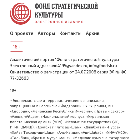
О проекте
Авторы
Контакты
Архив
16+
Аналитический портал "Фонд стратегической культуры
Электронный адрес: and4195@yandex.ru, info@fondsk.ru
Cвидетельство о регистрации от 24.07.2008 серия ЭЛ № ФС
77-32663
18+
* Экстремистские и террористические организации,
запрещенные в Российской Федерации: ГУР Украины, ВО
«Свобода», «Чеченская Республика Ичкерия», «Правый сектор»,
«Азов», «Айдар», «Национальный корпус», «Украинская
повстанческая армия» (УПА), «Исламское государство» (ИГ,
ИГИЛ, ДАИШ), «Джабхат Фатх аш-Шам», «Джабхат ан-Нусра»,
«Хайат Тахрир-аш-Шам», «Аль-Каида», «Аш-Шабаб», «УНА-УНСО»,
«Талибан», «Братья-мусульмане», «Меджлис крымско-татарского