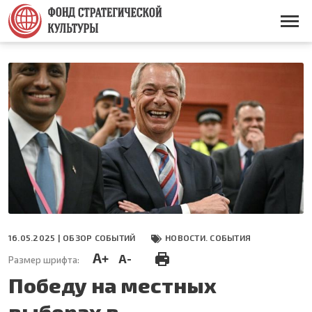
Перейти
к
Основная
основному
навигация
содержанию
16.05.2025 |
ОБЗОР СОБЫТИЙ
НОВОСТИ. СОБЫТИЯ
A+
A-
Размер шрифта:
Победу на местных
выборах в