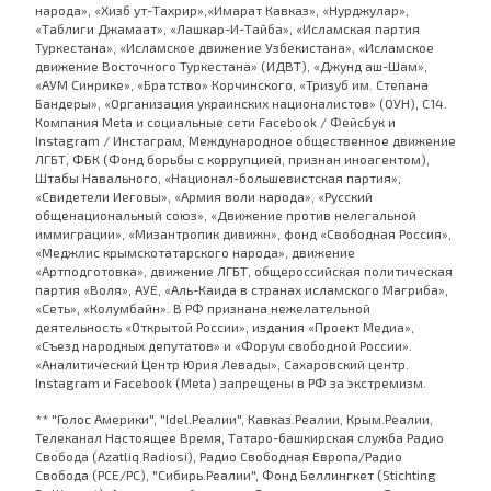
народа», «Хизб ут-Тахрир»,«Имарат Кавказ», «Нурджулар»,
«Таблиги Джамаат», «Лашкар-И-Тайба», «Исламская партия
Туркестана», «Исламское движение Узбекистана», «Исламское
движение Восточного Туркестана» (ИДВТ), «Джунд аш-Шам»,
«АУМ Синрике», «Братство» Корчинского, «Тризуб им. Степана
Бандеры», «Организация украинских националистов» (ОУН), С14.
Компания Meta и социальные сети Facebook / Фейсбук и
Instagram / Инстаграм, Международное общественное движение
ЛГБТ, ФБК (Фонд борьбы с коррупцией, признан иноагентом),
Штабы Навального, «Национал-большевистская партия»,
«Свидетели Иеговы», «Армия воли народа», «Русский
общенациональный союз», «Движение против нелегальной
иммиграции», «Мизантропик дивижн», фонд «Свободная Россия»,
«Меджлис крымскотатарского народа», движение
«Артподготовка», движение ЛГБТ, общероссийская политическая
партия «Воля», АУЕ, «Аль-Каида в странах исламского Магриба»,
«Сеть», «Колумбайн». В РФ признана нежелательной
деятельность «Открытой России», издания «Проект Медиа»,
«Съезд народных депутатов» и «Форум свободной России».
«Аналитический Центр Юрия Левады», Сахаровский центр.
Instagram и Facebook (Metа) запрещены в РФ за экстремизм.
** "Голос Америки", "Idel.Реалии", Кавказ.Реалии, Крым.Реалии,
Телеканал Настоящее Время, Татаро-башкирская служба Радио
Свобода (Azatliq Radiosi), Радио Свободная Европа/Радио
Свобода (PCE/PC), "Сибирь.Реалии", Фонд Беллингкет (Stichting