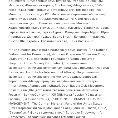
Bellingcat), Антивоенный комитет России, телеканал «Дождь»,
«Медуза», «Важные истории», The Insider, «Медиазона», ОВД-
инфо - СМИ, признанные иностранным агентом по решению
Министерства юстиции РФ. Иноагентами признаны общество/
центр «Мемориал», «Аналитический Центр Юрия Левады»,
Сахаровский центр. Иноагентами признаны Михаил
Ходорковский, Марат Гельман, Михаил Касьянов, Гарри Каспаров,
Сергей Алексашенко, Сергей Гуриев, Владимир Кара-Мурза, Юрий
Пивоваров, Дмитрий Гудков, Борис Зимин, Евгений Чичваркин,
Виктор Шендерович, Евгений Киселев, Юлия Латынина.
*** «Национальный фонд в поддержку демократии» (The National
Endowment for Democracy), Институт Открытое Общество Фонд
Содействия (OSI Assistance Foundation), Фонд Открытое
общество (Open Society Foundation), Национальный
Демократический Институт Международных Отношений (National
Democratic Institute for International Affairs), Национальный
Демократический Институт по международным вопросам,
Корпорация «Международный Республиканский Институт»
(International Republican Institute), Open Russia Civic Movement,
Open Russia (Общественное сетевое движение «Открытая
Россия») (Великобритания), OR (Otkrytaya Rossia) («Открытая
Россия») (Великобритания) (с 08.11.2018 – HUMAN RIGHTS PROJECT
MANAGEMENT), The German Marshall Fund of the United States
(GMF) (Германский фонд Маршалла Соединенных Штатов) (США),
"Европейский фонд за демократию" (European Endowment for
Democracy), Атлантический совет (Atlantic Council),