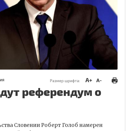
A+
A-
ИЯ
Размер шрифта:
едут референдум о
ьства Словении Роберт Голоб намерен