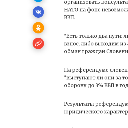
организовать консульт
НАТО на фоне невозмож
ВВП.
"Есть только два пути: 
взнос, либо выходим из
обман граждан Словени
На референдуме словенц
"выступают ли они за т
оборону до 3% ВВП в год 
Результаты референдум
юридического характер