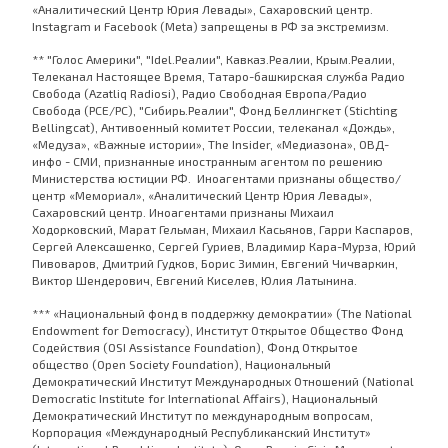
«Аналитический Центр Юрия Левады», Сахаровский центр.
Instagram и Facebook (Metа) запрещены в РФ за экстремизм.
** "Голос Америки", "Idel.Реалии", Кавказ.Реалии, Крым.Реалии,
Телеканал Настоящее Время, Татаро-башкирская служба Радио
Свобода (Azatliq Radiosi), Радио Свободная Европа/Радио
Свобода (PCE/PC), "Сибирь.Реалии", Фонд Беллингкет (Stichting
Bellingcat), Антивоенный комитет России, телеканал «Дождь»,
«Медуза», «Важные истории», The Insider, «Медиазона», ОВД-
инфо - СМИ, признанные иностранным агентом по решению
Министерства юстиции РФ. Иноагентами признаны общество/
центр «Мемориал», «Аналитический Центр Юрия Левады»,
Сахаровский центр. Иноагентами признаны Михаил
Ходорковский, Марат Гельман, Михаил Касьянов, Гарри Каспаров,
Сергей Алексашенко, Сергей Гуриев, Владимир Кара-Мурза, Юрий
Пивоваров, Дмитрий Гудков, Борис Зимин, Евгений Чичваркин,
Виктор Шендерович, Евгений Киселев, Юлия Латынина.
*** «Национальный фонд в поддержку демократии» (The National
Endowment for Democracy), Институт Открытое Общество Фонд
Содействия (OSI Assistance Foundation), Фонд Открытое
общество (Open Society Foundation), Национальный
Демократический Институт Международных Отношений (National
Democratic Institute for International Affairs), Национальный
Демократический Институт по международным вопросам,
Корпорация «Международный Республиканский Институт»