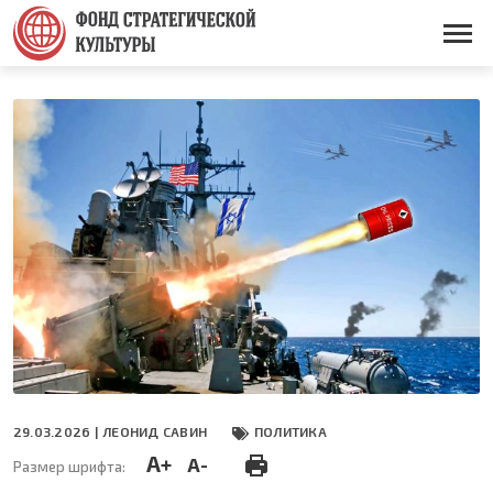
Перейти
к
Основная
основному
навигация
содержанию
29.03.2026 |
ЛЕОНИД САВИН
ПОЛИТИКА
A+
A-
Размер шрифта: