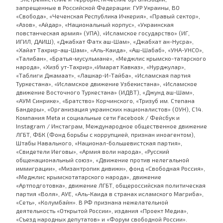
запрещенные в Российской Федерации: ГУР Украины, ВО
«Свобода», «Чеченская Республика Ичкерия», «Правый сектор»,
«Азов», «Айдар», «Национальный корпус», «Украинская
повстанческая армия» (УПА), «Исламское государство» (ИГ,
ИГИЛ, ДАИШ), «Джабхат Фатх аш-Шам», «Джабхат ан-Нусра»,
«Хайат Тахрир-аш-Шам», «Аль-Каида», «Аш-Шабаб», «УНА-УНСО»,
«Талибан», «Братья-мусульмане», «Меджлис крымско-татарского
народа», «Хизб ут-Тахрир»,«Имарат Кавказ», «Нурджулар»,
«Таблиги Джамаат», «Лашкар-И-Тайба», «Исламская партия
Туркестана», «Исламское движение Узбекистана», «Исламское
движение Восточного Туркестана» (ИДВТ), «Джунд аш-Шам»,
«АУМ Синрике», «Братство» Корчинского, «Тризуб им. Степана
Бандеры», «Организация украинских националистов» (ОУН), С14.
Компания Meta и социальные сети Facebook / Фейсбук и
Instagram / Инстаграм, Международное общественное движение
ЛГБТ, ФБК (Фонд борьбы с коррупцией, признан иноагентом),
Штабы Навального, «Национал-большевистская партия»,
«Свидетели Иеговы», «Армия воли народа», «Русский
общенациональный союз», «Движение против нелегальной
иммиграции», «Мизантропик дивижн», фонд «Свободная Россия»,
«Меджлис крымскотатарского народа», движение
«Артподготовка», движение ЛГБТ, общероссийская политическая
партия «Воля», АУЕ, «Аль-Каида в странах исламского Магриба»,
«Сеть», «Колумбайн». В РФ признана нежелательной
деятельность «Открытой России», издания «Проект Медиа»,
«Съезд народных депутатов» и «Форум свободной России».