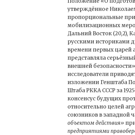
Положение «О подготов
утверждённое Николаем I
пропорциональные прио
мобилизационных меропр
Дальний Восток (20,2), Ка
русскими историками др
времени первых царей 
представляла серьёзны
внешней безопасности»
исследователи приводят
изложении Генштаба По
Штаба РККА СССР за 19
консенсус будущих про
относительно целей агр
союзников в западной ч
объектом действия»
пр
предприятиями правобере