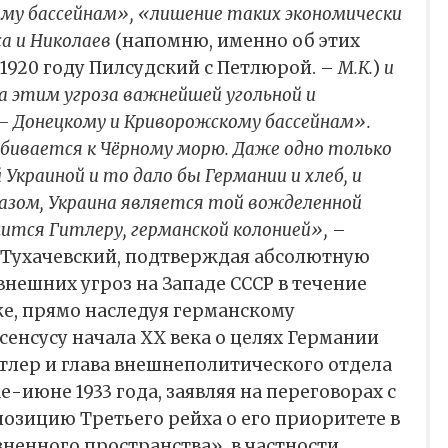
му бассейнам», «лишение таких экономически
са и Николаев
(напомню, именно об этих
 1920 году Пилсудский с Петлюрой. –
М.К.
)
и
а этим угроза важнейшей угольной и
– Донецкому и Криворожскому бассейнам».
бивается к Чёрному морю. Даже одно только
Украиной и то дало бы Германии и хлеб, и
разом, Украина является той вожделенной
ится Гитлеру, германской колонией»,
–
. Тухачевский, подтверждая абсолютную
внешних угроз на Западе СССР в течение
 же, прямо наследуя германскому
енсусу начала ХХ века о целях Германии
итлер и глава внешнеполитического отдела
е-июне 1933 года, заявляя на переговорах с
озицию Третьего рейха о его приоритете в
енного пространства», в частности,