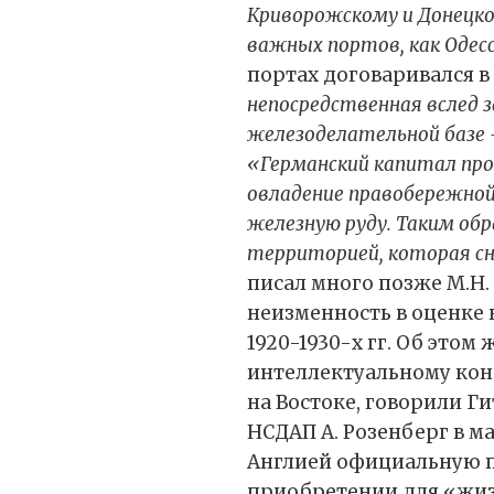
Криворожскому и Донецко
важных портов, как Одес
портах договаривался в
непосредственная вслед з
железоделательной базе 
«Германский капитал про
овладение правобережной 
железную руду. Таким об
территорией, которая сн
писал много позже М.Н
неизменность в оценке 
1920-1930-х гг. Об этом
интеллектуальному конс
на Востоке, говорили Г
НСДАП А. Розенберг в ма
Англией официальную п
приобретении для «жизн