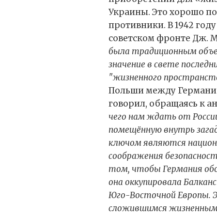
Украины. Это хорошо по
противники. В 1942 го
советском фронте Дж. М
была традиционным объек
значение в свете последн
"жизненного пространств
Польши между Германией
говорил, обращаясь к а
чего нам ждать от России.
помещённую внутрь загадк
ключом являются национ
соображения безопасност
том, чтобы Германия обо
она оккупировала Балканс
Юго-Восточной Европы. 
сложившимся жизненным