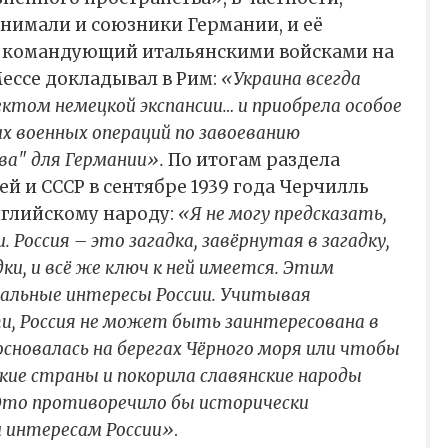
нимали и союзники Германии, и её
ду командующий итальянскими войсками на
ессе докладывал в Рим:
«Украина всегда
том немецкой экспансии… и приобрела особое
их военных операций по завоеванию
а" для Германии».
По итогам раздела
 и СССР в сентябре 1939 года Черчилль
нглийскому народу:
«Я не могу предсказать,
 Россия – это загадка, завёрнутая в загадку,
и, и всё же ключ к ней имеется. Этим
альные интересы России. Учитывая
и, Россия не может быть заинтересована в
сновалась на берегах Чёрного моря или чтобы
кие страны и покорила славянские народы
Это противоречило бы исторически
 интересам России»
.