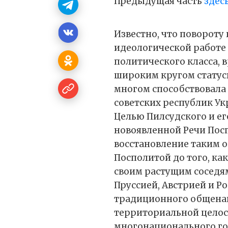
Предыдущая часть
здес
Известно, что повороту
идеологической работе 
политического класса,
широким кругом статус
многом способствовала
советских республик Ук
Целью Пилсудского и ег
новоявленной Речи Пос
восстановление таким о
Посполитой до того, ка
своим растущим соседя
Пруссией, Австрией и Ро
традиционного общенац
территориальной целост
многонационального гос