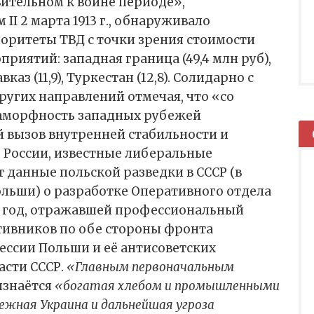
ительном к войне периоде»,
I 2 марта 1913 г., обнаруживало
ритеты ТВД с точки зрения стоимости
иятий: западная граница (49,4 млн руб),
вказ (11,9), Туркестан (12,8). Солидарно с
угих направлений отмечая, что «со
аморфность западных рубежей
й вызов внутренней стабильности и
 России, известные либеральные
 данные польской разведки в СССР (в
льши) о разработке Оперативного отдела
25 год, отражавшей профессиональный
тивников по обе стороны фронта
ессии Польши и её антисоветских
асти СССР.
«Главным первоначальным
изнаётся
«богатая хлебом и промышленными
жная Украина и дальнейшая угроза