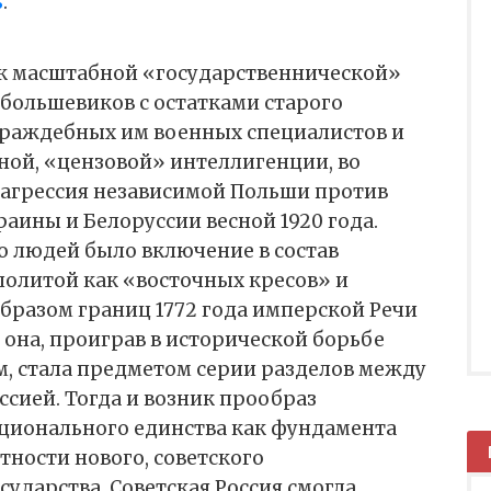
ь
.
 к масштабной «государственнической»
большевиков с остатками старого
 враждебных им военных специалистов и
ной, «цензовой» интеллигенции, во
 агрессия независимой Польши против
раины и Белоруссии весной 1920 года.
о людей было включение в состав
политой как «восточных кресов» и
бразом границ 1772 года имперской Речи
к она, проиграв в исторической борьбе
м, стала предметом серии разделов между
ссией. Тогда и возник прообраз
ионального единства как фундамента
ности нового, советского
ударства. Советская Россия смогла