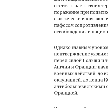
отстоять часть своих т
поражение при попытке
фактически вновь включ
пафосом сопротивления
освобождения и национ
Однако главным уроком
подтверждение уязвимо
перед силой Польши и т
Англии и Франции: начин
военных действий, до к
оккупацией, до конца 1
антибольшевистскими 
Францией.