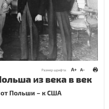
A+
A-
Размер шрифта:
Польша из века в век
 от Польши – к США