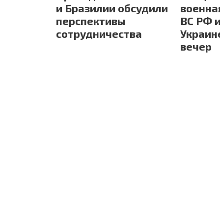
и Бразилии обсудили
военна
перспективы
ВС РФ 
сотрудничества
Украине
вечер