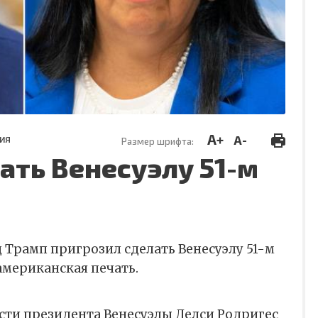
A+
A-
ИЯ
Размер шрифта:
ать Венесуэлу 51-м
 Трамп пригрозил сделать Венесуэлу 51-м
американская печать.
ти президента Венесуэлы Делси Родригес