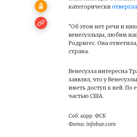
категорически
отвергла
"Об этом нет речи и ник
венесуэльцы, любим наш
Родригес. Она отметила,
страна.
Венесуэла интересна Тр
заявлял, что у Венесуэ
иметь доступ к ней. По 
частью США.
Соб. корр. ФСК
Фото: infobae.com