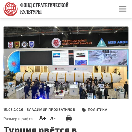
Перейти
к
Основная
основному
навигация
содержанию
15.05.2026 |
ВЛАДИМИР ПРОХВАТИЛОВ
ПОЛИТИКА
A+
A-
Размер шрифта:
Турция рвётся в