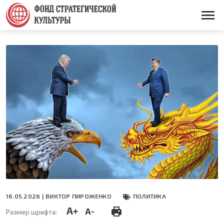
Перейти
к
Основная
основному
навигация
содержанию
16.05.2026 |
ВИКТОР ПИРОЖЕНКО
ПОЛИТИКА
A+
A-
Размер шрифта: