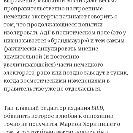
выражение, мышиной возни даже весьма
проправительственно настроенные
немецкие эксперты начинают говорить о
том, что продолжающиеся попытки
изолировать АдГ в политическом поле (это у
них называется «брандмауэр») и тем самым
фактически аннулировать мнение
значительной (и постоянно
увеличивающейся) части немецкого
электората, рано или поздно заведут в тупик,
когда косметическими изменениями в
правительстве уже не отделаешься.
Так, главный редактор издания
BILD
,
обвинить которое в любви к оппозиции
точно не получится, Марион Хорн пишет о
том, что этот брандмауэр должен был