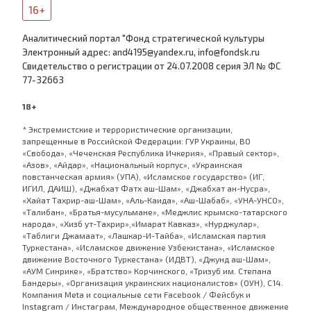
16+
Аналитический портал "Фонд стратегической культуры
Электронный адрес: and4195@yandex.ru, info@fondsk.ru
Cвидетельство о регистрации от 24.07.2008 серия ЭЛ № ФС
77-32663
18+
* Экстремистские и террористические организации,
запрещенные в Российской Федерации: ГУР Украины, ВО
«Свобода», «Чеченская Республика Ичкерия», «Правый сектор»,
«Азов», «Айдар», «Национальный корпус», «Украинская
повстанческая армия» (УПА), «Исламское государство» (ИГ,
ИГИЛ, ДАИШ), «Джабхат Фатх аш-Шам», «Джабхат ан-Нусра»,
«Хайат Тахрир-аш-Шам», «Аль-Каида», «Аш-Шабаб», «УНА-УНСО»,
«Талибан», «Братья-мусульмане», «Меджлис крымско-татарского
народа», «Хизб ут-Тахрир»,«Имарат Кавказ», «Нурджулар»,
«Таблиги Джамаат», «Лашкар-И-Тайба», «Исламская партия
Туркестана», «Исламское движение Узбекистана», «Исламское
движение Восточного Туркестана» (ИДВТ), «Джунд аш-Шам»,
«АУМ Синрике», «Братство» Корчинского, «Тризуб им. Степана
Бандеры», «Организация украинских националистов» (ОУН), С14.
Компания Meta и социальные сети Facebook / Фейсбук и
Instagram / Инстаграм, Международное общественное движение