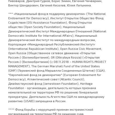
Пивоваров, Дмитрий Гудков, Борис Зимин, Евгений Чичваркин,
Виктор Шендерович, Евгений Киселев, Юлия Латынина.
*** «Национальный фонд в поддержку демократии» (The National
Endowment for Democracy), Институт Открытое Общество Фонд
Содействия (OSI Assistance Foundation), Фонд Открытое
общество (Open Society Foundation), Национальный
Демократический Институт Международных Отношений (National
Democratic Institute for International Affairs), Национальный
Демократический Институт по международным вопросам,
Корпорация «Международный Республиканский Институт»
(International Republican Institute), Open Russia Civic Movement,
Open Russia (Общественное сетевое движение «Открытая
Россия») (Великобритания), OR (Otkrytaya Rossia) («Открытая
Россия») (Великобритания) (с 08.11.2018 – HUMAN RIGHTS PROJECT
MANAGEMENT), The German Marshall Fund of the United States
(GMF) (Германский фонд Маршалла Соединенных Штатов) (США),
"Европейский фонд за демократию" (European Endowment for
Democracy), Атлантический совет (Atlantic Council),
Джеймстаунский фонд (Jamestown Foundation), Heritage
Foundation - организации, деятельность которых признана
нежелательной на территории РФ по решению Генеральной
прокуратуры. Деятельность Агентства США по международному
развитию (USAID) запрещена в России.
**** Фонд борьбы с коррупцией признан экстремистской
организацией на территории РФ по решению суда.