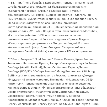
ЛГБТ, ФБК (Фонд борьбы с коррупцией, признан иноагентом),
Штабы Навального, «Национал-большевистская партия»,
«Свидетели Иеговы», «Армия воли народа», «Русский
общенациональный союз», «Движение против нелегальной
иммиграции», «Мизантропик дивижн», фонд «Свободная Россия»,
«Меджлис крымскотатарского народа», движение
«Артподготовка», движение ЛГБТ, общероссийская политическая
партия «Воля», АУЕ, «Аль-Каида в странах исламского Магриба»,
«Сеть», «Колумбайн». В РФ признана нежелательной
деятельность «Открытой России», издания «Проект Медиа»,
«Съезд народных депутатов» и «Форум свободной России».
«Аналитический Центр Юрия Левады», Сахаровский центр.
Instagram и Facebook (Metа) запрещены в РФ за экстремизм.
** "Голос Америки", "Idel.Реалии", Кавказ.Реалии, Крым.Реалии,
Телеканал Настоящее Время, Татаро-башкирская служба Радио
Свобода (Azatliq Radiosi), Радио Свободная Европа/Радио
Свобода (PCE/PC), "Сибирь.Реалии", Фонд Беллингкет (Stichting
Bellingcat), Антивоенный комитет России, телеканал «Дождь»,
«Медуза», «Важные истории», The Insider, «Медиазона», ОВД-
инфо - СМИ, признанные иностранным агентом по решению
Министерства юстиции РФ. Иноагентами признаны общество/
центр «Мемориал», «Аналитический Центр Юрия Левады»,
Сахаровский центр. Иноагентами признаны Михаил
Ходорковский, Марат Гельман, Михаил Касьянов, Гарри Каспаров,
Сергей Алексашенко, Сергей Гуриев, Владимир Кара-Мурза, Юрий