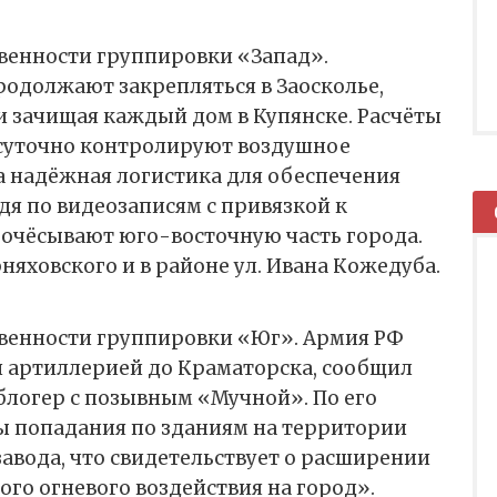
твенности группировки «Запад».
одолжают закрепляться в Заосколье,
и зачищая каждый дом в Купянске. Расчёты
суточно контролируют воздушное
а надёжная логистика для обеспечения
удя по видеозаписям с привязкой к
рочёсывают юго-восточную часть города.
няховского и в районе ул. Ивана Кожедуба.
твенности группировки «Юг». Армия РФ
й артиллерией до Краматорска, сообщил
логер с позывным «Мучной». По его
ы попадания по зданиям на территории
авода, что свидетельствует о расширении
го огневого воздействия на город».