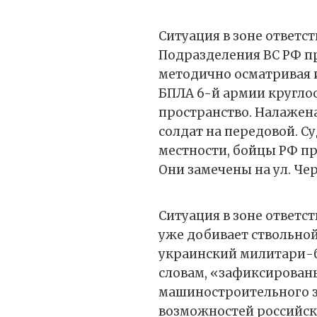
Ситуация в зоне ответс
Подразделения ВС РФ пр
методично осматривая 
БПЛА 6-й армии кругло
пространство. Налажен
солдат на передовой. С
местности, бойцы РФ п
Они замечены на ул. Чер
Ситуация в зоне ответс
уже добивает ствольно
украинский милитари-б
словам, «зафиксирован
машиностроительного з
возможностей российско