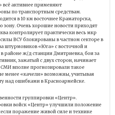
 всё активнее применяют
оны по транспортным средствам.
одится в 10 км восточнее Краматорска,
ю зону. Очень хорошие новости приходят
ква контролирует практически весь мкр
силы ВСУ блокированы в частном секторе в
ва штурмовиков «Юга» с восточной и
 в районе ж/д станции Дмитриевка, бои за
ивник, зажатый с двух сторон, начинает
е СМИ вполне прогнозировали такое
не менее «качели» возможны, учитывая
ту над ошибками в Красноармейске.
твенности группировки «Центр».
ровки войск «Центр» улучшили положение
несли поражение живой силе и технике