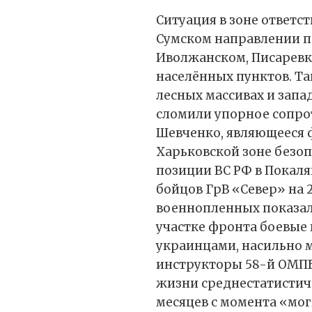
Ситуация в зоне ответс
Сумском направлении п
Иволжанском, Писаревке
населённых пунктов. Т
лесных массивах и запа
сломили упорное сопро
Шевченко, являющееся 
Харьковской зоне безо
позиции ВС РФ в Покаля
бойцов ГрВ «Север» на 
военнопленных показал
участке фронта боевые
украинцами, насильно м
инструкторы 58-й ОМПБ
жизни среднестатистич
месяцев с момента «мо