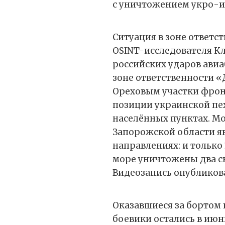
с уничтожением укро-и
Ситуация в зоне ответс
OSINT-исследователя Кл
российских ударов авиа
зоне ответственности «
Ореховым участки фрон
позиции украинской пех
населённых пунктах. Мо
Запорожской области яв
направлениях: и только
море уничтожены два ск
Видеозапись опубликов
Оказавшиеся за бортом
боевики остались в июн