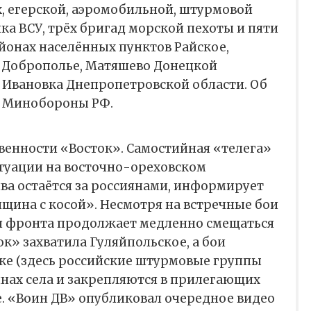
, егерской, аэромобильной, штурмовой
ка ВСУ, трёх бригад морской пехоты и пяти
йонах населённых пунктов Райское,
, Доброполье, Матяшево Донецкой
 Ивановка Днепропетровской области. Об
ке Минобороны РФ.
твенности «Восток». Самостийная «телега»
туации на восточно-ореховском
ва остаётся за россиянами, информирует
щина с косой». Несмотря на встречные бои
ия фронта продолжает медленно смещаться
ток» захватила Гуляйпольское, а бои
вке (здесь российские штурмовые группы
нах села и закрепляются в прилегающих
е. «Воин ДВ» опубликовал очередное видео