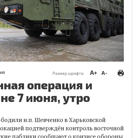
A+
A-
ТИЯ
Размер шрифта:
нная операция и
не 7 июня, утро
бодили н.п. Шевченко в Харьковской
олокацией подтверждён контроль восточной
нские паблики сообщают о кризисе обороны