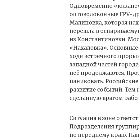
Одновременно «южане»
оптоволоконные FPV-др
Малиновка, которая нах
перешла в оспариваему
из Константиновки. Мос
«Нахаловка». Основные 
ходе встречного проры
западной частей города
неё продолжаются. Прот
паниковать. Российски
развитие событий. Тем 
сделанную врагом рабо
Ситуация в зоне ответс
Подразделения группи
по переднему краю. На