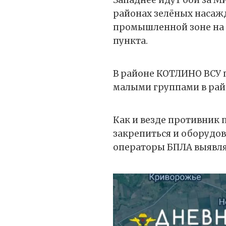
Западнее идут бои за М
районах зелёных насажд
промышленной зоне на 
пункта.
В районе КОТЛИНО ВСУ
малыми группами в рай
Как и везде противник 
закрепиться и оборудо
операторы БПЛА выявля