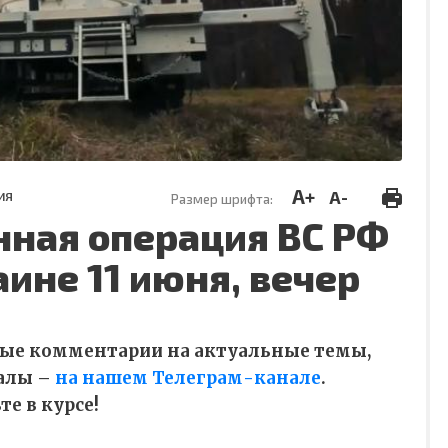
A+
A-
ИЯ
Размер шрифта:
нная операция ВС РФ
аине 11 июня, вечер
ные комментарии на актуальные темы,
алы –
на нашем Телеграм-канале
.
е в курсе!