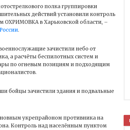
мотострелкового полка группировки
решительных действий установили контроль
м ОХРИМОВКА в Харьковской области, –
России
.
военнослужащие зачистили небо от
ка, а расчёты беспилотных систем и
ары по огневым позициям и подходящим
ационалистов.
аши бойцы зачистили здания и подвальные
сновным укрепрайоном противника на
йона. Контроль над населённым пунктом