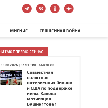
МНЕНИЕ
СВЯЩЕННАЯ ВОЙНА
Православие
ЧИТАЮТ ПРЯМО СЕЙЧАС
США: бизнес и политика
08.08.2026 |
ВАЛЕНТИН КАТАСОНОВ
Совместная
ть
Конфликт на Украине
валютная
интервенция Японии
и США по поддержке
иены. Какова
мотивация
Вашингтона?