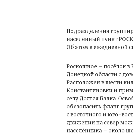
Подразделения группир
населённый пункт РОСК
Об этом в ежедневной 
Роскошное – посёлок в
Донецкой области с дов
Расположен в шести кил
Константиновки и прим
селу Долгая Балка. Осв
обезопасить фланг гру
с восточного и юго-вос
движении на север можн
населённика – около ше