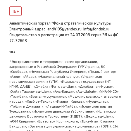
16+
Аналитический портал "Фонд стратегической культуры
Электронный адрес: and4195@yandex.ru, info@fondsk.ru
Cвидетельство о регистрации от 24.07.2008 серия ЭЛ № ФС
77-32663
18+
* Экстремистские и террористические организации,
запрещенные в Российской Федерации: ГУР Украины, ВО
«Свобода», «Чеченская Республика Ичкерия», «Правый сектор»,
«Азов», «Айдар», «Национальный корпус», «Украинская
повстанческая армия» (УПА), «Исламское государство» (ИГ,
ИГИЛ, ДАИШ), «Джабхат Фатх аш-Шам», «Джабхат ан-Нусра»,
«Хайат Тахрир-аш-Шам», «Аль-Каида», «Аш-Шабаб», «УНА-УНСО»,
«Талибан», «Братья-мусульмане», «Меджлис крымско-татарского
народа», «Хизб ут-Тахрир»,«Имарат Кавказ», «Нурджулар»,
«Таблиги Джамаат», «Лашкар-И-Тайба», «Исламская партия
Туркестана», «Исламское движение Узбекистана», «Исламское
движение Восточного Туркестана» (ИДВТ), «Джунд аш-Шам»,
«АУМ Синрике», «Братство» Корчинского, «Тризуб им. Степана
Бандеры», «Организация украинских националистов» (ОУН), С14.
Компания Meta и социальные сети Facebook / Фейсбук и