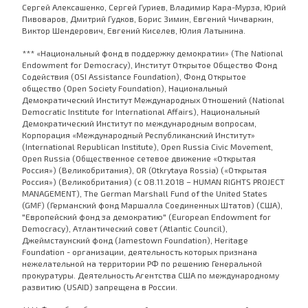
Сергей Алексашенко, Сергей Гуриев, Владимир Кара-Мурза, Юрий
Пивоваров, Дмитрий Гудков, Борис Зимин, Евгений Чичваркин,
Виктор Шендерович, Евгений Киселев, Юлия Латынина.
*** «Национальный фонд в поддержку демократии» (The National
Endowment for Democracy), Институт Открытое Общество Фонд
Содействия (OSI Assistance Foundation), Фонд Открытое
общество (Open Society Foundation), Национальный
Демократический Институт Международных Отношений (National
Democratic Institute for International Affairs), Национальный
Демократический Институт по международным вопросам,
Корпорация «Международный Республиканский Институт»
(International Republican Institute), Open Russia Civic Movement,
Open Russia (Общественное сетевое движение «Открытая
Россия») (Великобритания), OR (Otkrytaya Rossia) («Открытая
Россия») (Великобритания) (с 08.11.2018 – HUMAN RIGHTS PROJECT
MANAGEMENT), The German Marshall Fund of the United States
(GMF) (Германский фонд Маршалла Соединенных Штатов) (США),
"Европейский фонд за демократию" (European Endowment for
Democracy), Атлантический совет (Atlantic Council),
Джеймстаунский фонд (Jamestown Foundation), Heritage
Foundation - организации, деятельность которых признана
нежелательной на территории РФ по решению Генеральной
прокуратуры. Деятельность Агентства США по международному
развитию (USAID) запрещена в России.