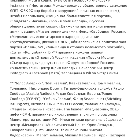
Instagram / Инстаграм, Международное общественное движение
ЛГБТ, ФБК (Фонд борьбы с коррупцией, признан иноагентом),
Штабы Навального, «Национал-большевистская партия»,
«Свидетели Иеговы», «Армия воли народа», «Русский
общенациональный союз», «Движение против нелегальной
иммиграции», «Мизантропик дивижн», фонд «Свободная Россия»,
«Меджлис крымскотатарского народа», движение
«Артподготовка», движение ЛГБТ, общероссийская политическая
партия «Воля», АУЕ, «Аль-Каида в странах исламского Магриба»,
«Сеть», «Колумбайн». В РФ признана нежелательной
деятельность «Открытой России», издания «Проект Медиа»,
«Съезд народных депутатов» и «Форум свободной России».
«Аналитический Центр Юрия Левады», Сахаровский центр.
Instagram и Facebook (Metа) запрещены в РФ за экстремизм.
** "Голос Америки", "Idel.Реалии", Кавказ.Реалии, Крым.Реалии,
Телеканал Настоящее Время, Татаро-башкирская служба Радио
Свобода (Azatliq Radiosi), Радио Свободная Европа/Радио
Свобода (PCE/PC), "Сибирь.Реалии", Фонд Беллингкет (Stichting
Bellingcat), Антивоенный комитет России, телеканал «Дождь»,
«Медуза», «Важные истории», The Insider, «Медиазона», ОВД-
инфо - СМИ, признанные иностранным агентом по решению
Министерства юстиции РФ. Иноагентами признаны общество/
центр «Мемориал», «Аналитический Центр Юрия Левады»,
Сахаровский центр. Иноагентами признаны Михаил
Ходорковский, Марат Гельман, Михаил Касьянов, Гарри Каспаров,