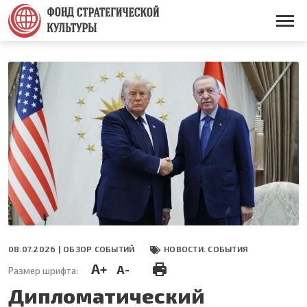
Перейти
к
Основная
основному
навигация
содержанию
08.07.2026 |
ОБЗОР СОБЫТИЙ
НОВОСТИ. СОБЫТИЯ
A+
A-
Размер шрифта:
Дипломатический