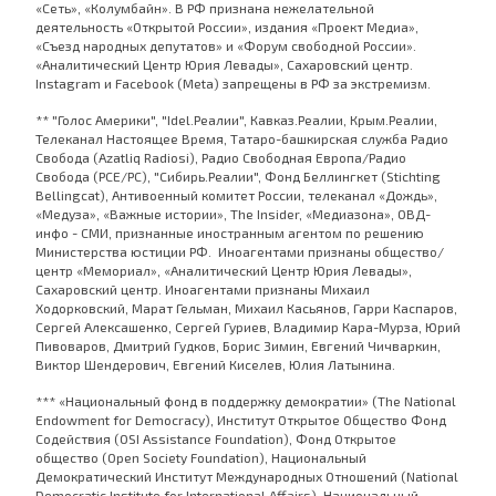
«Сеть», «Колумбайн». В РФ признана нежелательной
деятельность «Открытой России», издания «Проект Медиа»,
«Съезд народных депутатов» и «Форум свободной России».
«Аналитический Центр Юрия Левады», Сахаровский центр.
Instagram и Facebook (Metа) запрещены в РФ за экстремизм.
** "Голос Америки", "Idel.Реалии", Кавказ.Реалии, Крым.Реалии,
Телеканал Настоящее Время, Татаро-башкирская служба Радио
Свобода (Azatliq Radiosi), Радио Свободная Европа/Радио
Свобода (PCE/PC), "Сибирь.Реалии", Фонд Беллингкет (Stichting
Bellingcat), Антивоенный комитет России, телеканал «Дождь»,
«Медуза», «Важные истории», The Insider, «Медиазона», ОВД-
инфо - СМИ, признанные иностранным агентом по решению
Министерства юстиции РФ. Иноагентами признаны общество/
центр «Мемориал», «Аналитический Центр Юрия Левады»,
Сахаровский центр. Иноагентами признаны Михаил
Ходорковский, Марат Гельман, Михаил Касьянов, Гарри Каспаров,
Сергей Алексашенко, Сергей Гуриев, Владимир Кара-Мурза, Юрий
Пивоваров, Дмитрий Гудков, Борис Зимин, Евгений Чичваркин,
Виктор Шендерович, Евгений Киселев, Юлия Латынина.
*** «Национальный фонд в поддержку демократии» (The National
Endowment for Democracy), Институт Открытое Общество Фонд
Содействия (OSI Assistance Foundation), Фонд Открытое
общество (Open Society Foundation), Национальный
Демократический Институт Международных Отношений (National
Democratic Institute for International Affairs), Национальный