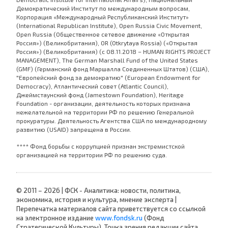
Демократический Институт по международным вопросам,
Корпорация «Международный Республиканский Институт»
(International Republican Institute), Open Russia Civic Movement,
Open Russia (Общественное сетевое движение «Открытая
Россия») (Великобритания), OR (Otkrytaya Rossia) («Открытая
Россия») (Великобритания) (с 08.11.2018 – HUMAN RIGHTS PROJECT
MANAGEMENT), The German Marshall Fund of the United States
(GMF) (Германский фонд Маршалла Соединенных Штатов) (США),
"Европейский фонд за демократию" (European Endowment for
Democracy), Атлантический совет (Atlantic Council),
Джеймстаунский фонд (Jamestown Foundation), Heritage
Foundation - организации, деятельность которых признана
нежелательной на территории РФ по решению Генеральной
прокуратуры. Деятельность Агентства США по международному
развитию (USAID) запрещена в России.
**** Фонд борьбы с коррупцией признан экстремистской
организацией на территории РФ по решению суда.
© 2011 – 2026 | ФСК - Аналитика: новости, политика,
экономика, история и культура, мнение эксперта |
Перепечатка материалов сайта приветствуется со ссылкой
на электронное издание
www.fondsk.ru
(Фонд
Стратегической Культуры). Точка зрения редакции сайта