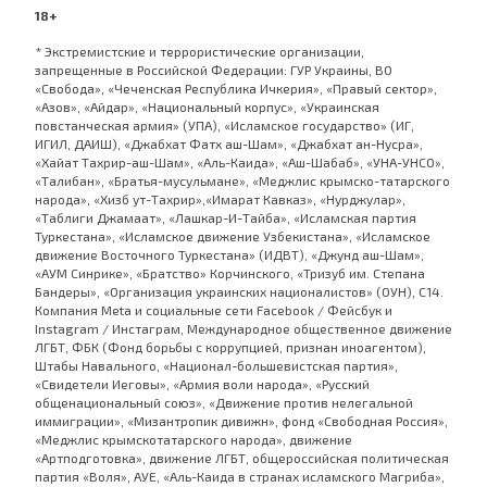
18+
* Экстремистские и террористические организации,
запрещенные в Российской Федерации: ГУР Украины, ВО
«Свобода», «Чеченская Республика Ичкерия», «Правый сектор»,
«Азов», «Айдар», «Национальный корпус», «Украинская
повстанческая армия» (УПА), «Исламское государство» (ИГ,
ИГИЛ, ДАИШ), «Джабхат Фатх аш-Шам», «Джабхат ан-Нусра»,
«Хайат Тахрир-аш-Шам», «Аль-Каида», «Аш-Шабаб», «УНА-УНСО»,
«Талибан», «Братья-мусульмане», «Меджлис крымско-татарского
народа», «Хизб ут-Тахрир»,«Имарат Кавказ», «Нурджулар»,
«Таблиги Джамаат», «Лашкар-И-Тайба», «Исламская партия
Туркестана», «Исламское движение Узбекистана», «Исламское
движение Восточного Туркестана» (ИДВТ), «Джунд аш-Шам»,
«АУМ Синрике», «Братство» Корчинского, «Тризуб им. Степана
Бандеры», «Организация украинских националистов» (ОУН), С14.
Компания Meta и социальные сети Facebook / Фейсбук и
Instagram / Инстаграм, Международное общественное движение
ЛГБТ, ФБК (Фонд борьбы с коррупцией, признан иноагентом),
Штабы Навального, «Национал-большевистская партия»,
«Свидетели Иеговы», «Армия воли народа», «Русский
общенациональный союз», «Движение против нелегальной
иммиграции», «Мизантропик дивижн», фонд «Свободная Россия»,
«Меджлис крымскотатарского народа», движение
«Артподготовка», движение ЛГБТ, общероссийская политическая
партия «Воля», АУЕ, «Аль-Каида в странах исламского Магриба»,