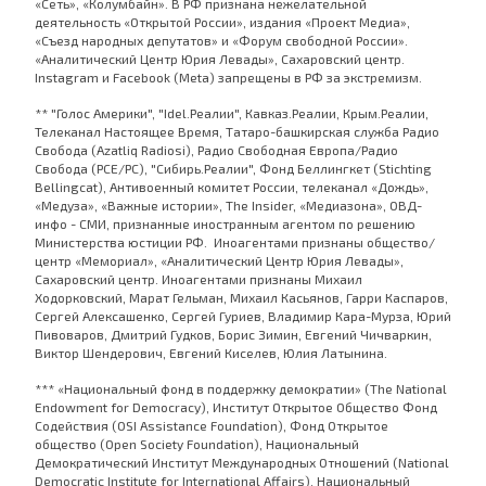
«Сеть», «Колумбайн». В РФ признана нежелательной
деятельность «Открытой России», издания «Проект Медиа»,
«Съезд народных депутатов» и «Форум свободной России».
«Аналитический Центр Юрия Левады», Сахаровский центр.
Instagram и Facebook (Metа) запрещены в РФ за экстремизм.
** "Голос Америки", "Idel.Реалии", Кавказ.Реалии, Крым.Реалии,
Телеканал Настоящее Время, Татаро-башкирская служба Радио
Свобода (Azatliq Radiosi), Радио Свободная Европа/Радио
Свобода (PCE/PC), "Сибирь.Реалии", Фонд Беллингкет (Stichting
Bellingcat), Антивоенный комитет России, телеканал «Дождь»,
«Медуза», «Важные истории», The Insider, «Медиазона», ОВД-
инфо - СМИ, признанные иностранным агентом по решению
Министерства юстиции РФ. Иноагентами признаны общество/
центр «Мемориал», «Аналитический Центр Юрия Левады»,
Сахаровский центр. Иноагентами признаны Михаил
Ходорковский, Марат Гельман, Михаил Касьянов, Гарри Каспаров,
Сергей Алексашенко, Сергей Гуриев, Владимир Кара-Мурза, Юрий
Пивоваров, Дмитрий Гудков, Борис Зимин, Евгений Чичваркин,
Виктор Шендерович, Евгений Киселев, Юлия Латынина.
*** «Национальный фонд в поддержку демократии» (The National
Endowment for Democracy), Институт Открытое Общество Фонд
Содействия (OSI Assistance Foundation), Фонд Открытое
общество (Open Society Foundation), Национальный
Демократический Институт Международных Отношений (National
Democratic Institute for International Affairs), Национальный