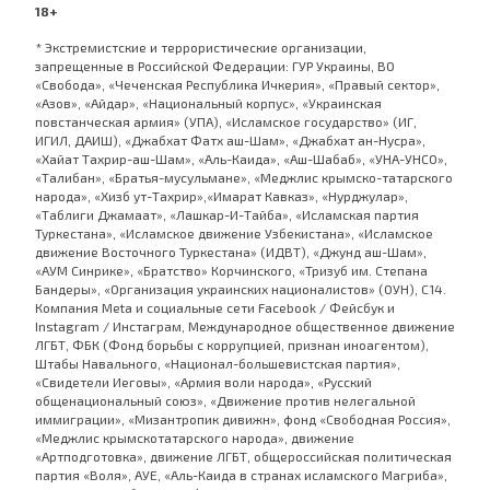
18+
* Экстремистские и террористические организации,
запрещенные в Российской Федерации: ГУР Украины, ВО
«Свобода», «Чеченская Республика Ичкерия», «Правый сектор»,
«Азов», «Айдар», «Национальный корпус», «Украинская
повстанческая армия» (УПА), «Исламское государство» (ИГ,
ИГИЛ, ДАИШ), «Джабхат Фатх аш-Шам», «Джабхат ан-Нусра»,
«Хайат Тахрир-аш-Шам», «Аль-Каида», «Аш-Шабаб», «УНА-УНСО»,
«Талибан», «Братья-мусульмане», «Меджлис крымско-татарского
народа», «Хизб ут-Тахрир»,«Имарат Кавказ», «Нурджулар»,
«Таблиги Джамаат», «Лашкар-И-Тайба», «Исламская партия
Туркестана», «Исламское движение Узбекистана», «Исламское
движение Восточного Туркестана» (ИДВТ), «Джунд аш-Шам»,
«АУМ Синрике», «Братство» Корчинского, «Тризуб им. Степана
Бандеры», «Организация украинских националистов» (ОУН), С14.
Компания Meta и социальные сети Facebook / Фейсбук и
Instagram / Инстаграм, Международное общественное движение
ЛГБТ, ФБК (Фонд борьбы с коррупцией, признан иноагентом),
Штабы Навального, «Национал-большевистская партия»,
«Свидетели Иеговы», «Армия воли народа», «Русский
общенациональный союз», «Движение против нелегальной
иммиграции», «Мизантропик дивижн», фонд «Свободная Россия»,
«Меджлис крымскотатарского народа», движение
«Артподготовка», движение ЛГБТ, общероссийская политическая
партия «Воля», АУЕ, «Аль-Каида в странах исламского Магриба»,