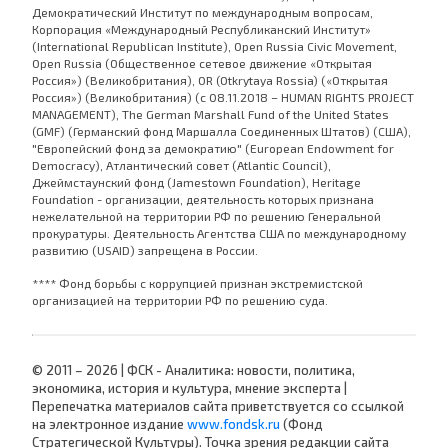
Демократический Институт по международным вопросам,
Корпорация «Международный Республиканский Институт»
(International Republican Institute), Open Russia Civic Movement,
Open Russia (Общественное сетевое движение «Открытая
Россия») (Великобритания), OR (Otkrytaya Rossia) («Открытая
Россия») (Великобритания) (с 08.11.2018 – HUMAN RIGHTS PROJECT
MANAGEMENT), The German Marshall Fund of the United States
(GMF) (Германский фонд Маршалла Соединенных Штатов) (США),
"Европейский фонд за демократию" (European Endowment for
Democracy), Атлантический совет (Atlantic Council),
Джеймстаунский фонд (Jamestown Foundation), Heritage
Foundation - организации, деятельность которых признана
нежелательной на территории РФ по решению Генеральной
прокуратуры. Деятельность Агентства США по международному
развитию (USAID) запрещена в России.
**** Фонд борьбы с коррупцией признан экстремистской
организацией на территории РФ по решению суда.
© 2011 – 2026 | ФСК - Аналитика: новости, политика,
экономика, история и культура, мнение эксперта |
Перепечатка материалов сайта приветствуется со ссылкой
на электронное издание
www.fondsk.ru
(Фонд
Стратегической Культуры). Точка зрения редакции сайта