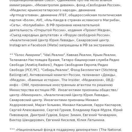
иммиграции», «Мизантропик дивижн», фонд «Свободная Россия»,
«Меджлис крымскотатарского народа», движение
«Артподготовка», движение ЛГБТ, общероссийская политическая
партия «Воля», АУЕ, «Аль-Каида в странах исламского Магриба»,
«Сеть», «Колумбайн». В РФ признана нежелательной
деятельность «Открытой России», издания «Проект Медиа»,
«Съезд народных депутатов» и «Форум свободной России».
«Аналитический Центр Юрия Левады», Сахаровский центр.
Instagram и Facebook (Metа) запрещены в РФ за экстремизм.
** "Голос Америки", "Idel.Реалии", Кавказ.Реалии, Крым.Реалии,
Телеканал Настоящее Время, Татаро-башкирская служба Радио
Свобода (Azatliq Radiosi), Радио Свободная Европа/Радио
Свобода (PCE/PC), "Сибирь.Реалии", Фонд Беллингкет (Stichting
Bellingcat), Антивоенный комитет России, телеканал «Дождь»,
«Медуза», «Важные истории», The Insider, «Медиазона», ОВД-
инфо - СМИ, признанные иностранным агентом по решению
Министерства юстиции РФ. Иноагентами признаны общество/
центр «Мемориал», «Аналитический Центр Юрия Левады»,
Сахаровский центр. Иноагентами признаны Михаил
Ходорковский, Марат Гельман, Михаил Касьянов, Гарри Каспаров,
Сергей Алексашенко, Сергей Гуриев, Владимир Кара-Мурза, Юрий
Пивоваров, Дмитрий Гудков, Борис Зимин, Евгений Чичваркин,
Виктор Шендерович, Евгений Киселев, Юлия Латынина.
*** «Национальный фонд в поддержку демократии» (The National