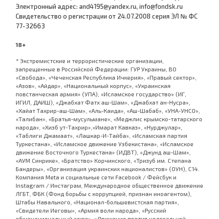
Электронный адрес: and4195@yandex.ru, info@fondsk.ru
Cвидетельство о регистрации от 24.07.2008 серия ЭЛ № ФС
77-32663
18+
* Экстремистские и террористические организации,
запрещенные в Российской Федерации: ГУР Украины, ВО
«Свобода», «Чеченская Республика Ичкерия», «Правый сектор»,
«Азов», «Айдар», «Национальный корпус», «Украинская
повстанческая армия» (УПА), «Исламское государство» (ИГ,
ИГИЛ, ДАИШ), «Джабхат Фатх аш-Шам», «Джабхат ан-Нусра»,
«Хайат Тахрир-аш-Шам», «Аль-Каида», «Аш-Шабаб», «УНА-УНСО»,
«Талибан», «Братья-мусульмане», «Меджлис крымско-татарского
народа», «Хизб ут-Тахрир»,«Имарат Кавказ», «Нурджулар»,
«Таблиги Джамаат», «Лашкар-И-Тайба», «Исламская партия
Туркестана», «Исламское движение Узбекистана», «Исламское
движение Восточного Туркестана» (ИДВТ), «Джунд аш-Шам»,
«АУМ Синрике», «Братство» Корчинского, «Тризуб им. Степана
Бандеры», «Организация украинских националистов» (ОУН), С14.
Компания Meta и социальные сети Facebook / Фейсбук и
Instagram / Инстаграм, Международное общественное движение
ЛГБТ, ФБК (Фонд борьбы с коррупцией, признан иноагентом),
Штабы Навального, «Национал-большевистская партия»,
«Свидетели Иеговы», «Армия воли народа», «Русский
общенациональный союз», «Движение против нелегальной