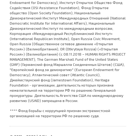
Endowment for Democracy), Институт Открытое Общество Фонд
Содействия (OSI Assistance Foundation), Фонд Открытое
общество (Open Society Foundation), Национальный
Демократический Институт Международных Отношений (National
Democratic Institute for International Affairs), Национальный
Демократический Институт по международным вопросам,
Корпорация «Международный Республиканский Институт»
(International Republican Institute), Open Russia Civic Movement,
Open Russia (Общественное сетевое движение «Открытая
Россия») (Великобритания), OR (Otkrytaya Rossia) («Открытая
Россия») (Великобритания) (с 08.11.2018 – HUMAN RIGHTS PROJECT
MANAGEMENT), The German Marshall Fund of the United States
(GMF) (Германский фонд Маршалла Соединенных Штатов) (США),
"Европейский фонд за демократию" (European Endowment for
Democracy), Атлантический совет (Atlantic Council),
Джеймстаунский фонд (Jamestown Foundation), Heritage
Foundation - организации, деятельность которых признана
нежелательной на территории РФ по решению Генеральной
прокуратуры. Деятельность Агентства США по международному
развитию (USAID) запрещена в России.
**** Фонд борьбы с коррупцией признан экстремистской
организацией на территории РФ по решению суда.