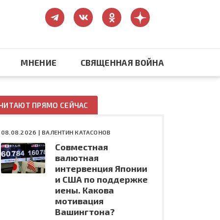
МНЕНИЕ
СВЯЩЕННАЯ ВОЙНА
Православие
ЧИТАЮТ ПРЯМО СЕЙЧАС
США: бизнес и политика
08.08.2026 |
ВАЛЕНТИН КАТАСОНОВ
Совместная
ть
Конфликт на Украине
валютная
интервенция Японии
и США по поддержке
иены. Какова
мотивация
Вашингтона?