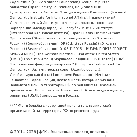
Содействия (OSI Assistance Foundation), Фонд Открытое
общество (Open Society Foundation), Национальный
Демократический Институт Международных Отношений (National
Democratic Institute for International Affairs), Национальный
Демократический Институт по международным вопросам,
Корпорация «Международный Республиканский Институт»
(International Republican Institute), Open Russia Civic Movement,
Open Russia (Общественное сетевое движение «Открытая
Россия») (Великобритания), OR (Otkrytaya Rossia) («Открытая
Россия») (Великобритания) (с 08.11.2018 – HUMAN RIGHTS PROJECT
MANAGEMENT), The German Marshall Fund of the United States
(GMF) (Германский фонд Маршалла Соединенных Штатов) (США),
"Европейский фонд за демократию" (European Endowment for
Democracy), Атлантический совет (Atlantic Council),
Джеймстаунский фонд (Jamestown Foundation), Heritage
Foundation - организации, деятельность которых признана
нежелательной на территории РФ по решению Генеральной
прокуратуры. Деятельность Агентства США по международному
развитию (USAID) запрещена в России.
**** Фонд борьбы с коррупцией признан экстремистской
организацией на территории РФ по решению суда.
© 2011 – 2026 | ФСК - Аналитика: новости, политика,