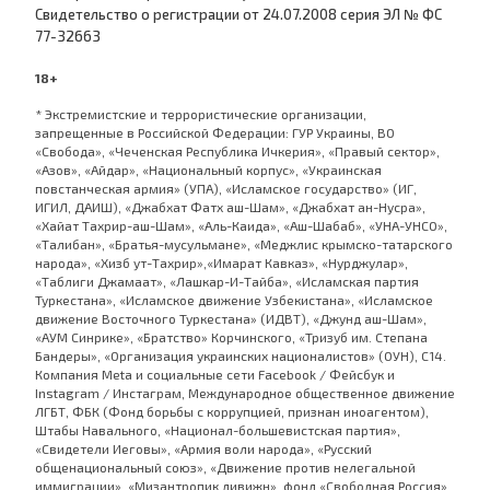
Cвидетельство о регистрации от 24.07.2008 серия ЭЛ № ФС
77-32663
18+
* Экстремистские и террористические организации,
запрещенные в Российской Федерации: ГУР Украины, ВО
«Свобода», «Чеченская Республика Ичкерия», «Правый сектор»,
«Азов», «Айдар», «Национальный корпус», «Украинская
повстанческая армия» (УПА), «Исламское государство» (ИГ,
ИГИЛ, ДАИШ), «Джабхат Фатх аш-Шам», «Джабхат ан-Нусра»,
«Хайат Тахрир-аш-Шам», «Аль-Каида», «Аш-Шабаб», «УНА-УНСО»,
«Талибан», «Братья-мусульмане», «Меджлис крымско-татарского
народа», «Хизб ут-Тахрир»,«Имарат Кавказ», «Нурджулар»,
«Таблиги Джамаат», «Лашкар-И-Тайба», «Исламская партия
Туркестана», «Исламское движение Узбекистана», «Исламское
движение Восточного Туркестана» (ИДВТ), «Джунд аш-Шам»,
«АУМ Синрике», «Братство» Корчинского, «Тризуб им. Степана
Бандеры», «Организация украинских националистов» (ОУН), С14.
Компания Meta и социальные сети Facebook / Фейсбук и
Instagram / Инстаграм, Международное общественное движение
ЛГБТ, ФБК (Фонд борьбы с коррупцией, признан иноагентом),
Штабы Навального, «Национал-большевистская партия»,
«Свидетели Иеговы», «Армия воли народа», «Русский
общенациональный союз», «Движение против нелегальной
иммиграции», «Мизантропик дивижн», фонд «Свободная Россия»,