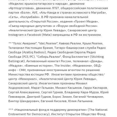
«Меджлис крымскотатарского народа», движение
«Артподготовка», движение ЛГБТ, общероссийская политическая
партия «Воля», АУЕ, «Аль-Каида в странах исламского Магриба»,
«Сеть», «Колумбайн». В РФ признана нежелательной
деятельность «Открытой России», издания «Проект Медиа»,
«Съезд народных депутатов» и «Форум свободной России».
«Аналитический Центр Юрия Левады», Сахаровский центр.
Instagram и Facebook (Metа) запрещены в РФ за экстремизм.
** "Голос Америки", "Idel.Реалии", Кавказ.Реалии, Крым.Реалии,
Телеканал Настоящее Время, Татаро-башкирская служба Радио
Свобода (Azatliq Radiosi), Радио Свободная Европа/Радио
Свобода (PCE/PC), "Сибирь.Реалии", Фонд Беллингкет (Stichting
Bellingcat), Антивоенный комитет России, телеканал «Дождь»,
«Медуза», «Важные истории», The Insider, «Медиазона», ОВД-
инфо - СМИ, признанные иностранным агентом по решению
Министерства юстиции РФ. Иноагентами признаны общество/
центр «Мемориал», «Аналитический Центр Юрия Левады»,
Сахаровский центр. Иноагентами признаны Михаил
Ходорковский, Марат Гельман, Михаил Касьянов, Гарри Каспаров,
Сергей Алексашенко, Сергей Гуриев, Владимир Кара-Мурза, Юрий
Пивоваров, Дмитрий Гудков, Борис Зимин, Евгений Чичваркин,
Виктор Шендерович, Евгений Киселев, Юлия Латынина.
*** «Национальный фонд в поддержку демократии» (The National
Endowment for Democracy), Институт Открытое Общество Фонд