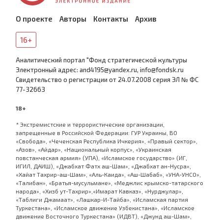
О проекте
Авторы
Контакты
Архив
16+
Аналитический портал "Фонд стратегической культуры
Электронный адрес: and4195@yandex.ru, info@fondsk.ru
Cвидетельство о регистрации от 24.07.2008 серия ЭЛ № ФС
77-32663
18+
* Экстремистские и террористические организации,
запрещенные в Российской Федерации: ГУР Украины, ВО
«Свобода», «Чеченская Республика Ичкерия», «Правый сектор»,
«Азов», «Айдар», «Национальный корпус», «Украинская
повстанческая армия» (УПА), «Исламское государство» (ИГ,
ИГИЛ, ДАИШ), «Джабхат Фатх аш-Шам», «Джабхат ан-Нусра»,
«Хайат Тахрир-аш-Шам», «Аль-Каида», «Аш-Шабаб», «УНА-УНСО»,
«Талибан», «Братья-мусульмане», «Меджлис крымско-татарского
народа», «Хизб ут-Тахрир»,«Имарат Кавказ», «Нурджулар»,
«Таблиги Джамаат», «Лашкар-И-Тайба», «Исламская партия
Туркестана», «Исламское движение Узбекистана», «Исламское
движение Восточного Туркестана» (ИДВТ), «Джунд аш-Шам»,