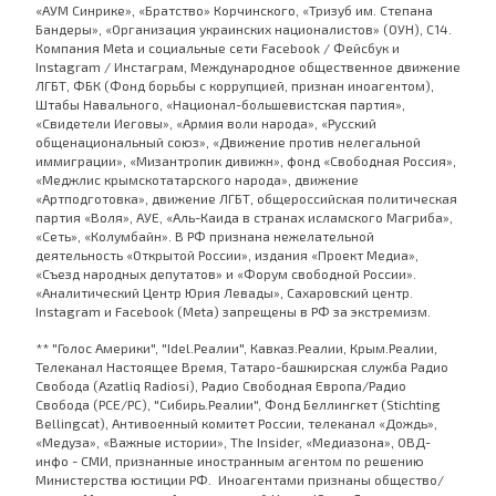
«АУМ Синрике», «Братство» Корчинского, «Тризуб им. Степана
Бандеры», «Организация украинских националистов» (ОУН), С14.
Компания Meta и социальные сети Facebook / Фейсбук и
Instagram / Инстаграм, Международное общественное движение
ЛГБТ, ФБК (Фонд борьбы с коррупцией, признан иноагентом),
Штабы Навального, «Национал-большевистская партия»,
«Свидетели Иеговы», «Армия воли народа», «Русский
общенациональный союз», «Движение против нелегальной
иммиграции», «Мизантропик дивижн», фонд «Свободная Россия»,
«Меджлис крымскотатарского народа», движение
«Артподготовка», движение ЛГБТ, общероссийская политическая
партия «Воля», АУЕ, «Аль-Каида в странах исламского Магриба»,
«Сеть», «Колумбайн». В РФ признана нежелательной
деятельность «Открытой России», издания «Проект Медиа»,
«Съезд народных депутатов» и «Форум свободной России».
«Аналитический Центр Юрия Левады», Сахаровский центр.
Instagram и Facebook (Metа) запрещены в РФ за экстремизм.
** "Голос Америки", "Idel.Реалии", Кавказ.Реалии, Крым.Реалии,
Телеканал Настоящее Время, Татаро-башкирская служба Радио
Свобода (Azatliq Radiosi), Радио Свободная Европа/Радио
Свобода (PCE/PC), "Сибирь.Реалии", Фонд Беллингкет (Stichting
Bellingcat), Антивоенный комитет России, телеканал «Дождь»,
«Медуза», «Важные истории», The Insider, «Медиазона», ОВД-
инфо - СМИ, признанные иностранным агентом по решению
Министерства юстиции РФ. Иноагентами признаны общество/