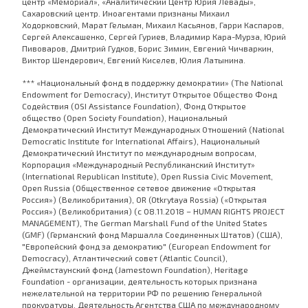
центр «Мемориал», «Аналитический Центр Юрия Левады»,
Сахаровский центр. Иноагентами признаны Михаил
Ходорковский, Марат Гельман, Михаил Касьянов, Гарри Каспаров,
Сергей Алексашенко, Сергей Гуриев, Владимир Кара-Мурза, Юрий
Пивоваров, Дмитрий Гудков, Борис Зимин, Евгений Чичваркин,
Виктор Шендерович, Евгений Киселев, Юлия Латынина.
*** «Национальный фонд в поддержку демократии» (The National
Endowment for Democracy), Институт Открытое Общество Фонд
Содействия (OSI Assistance Foundation), Фонд Открытое
общество (Open Society Foundation), Национальный
Демократический Институт Международных Отношений (National
Democratic Institute for International Affairs), Национальный
Демократический Институт по международным вопросам,
Корпорация «Международный Республиканский Институт»
(International Republican Institute), Open Russia Civic Movement,
Open Russia (Общественное сетевое движение «Открытая
Россия») (Великобритания), OR (Otkrytaya Rossia) («Открытая
Россия») (Великобритания) (с 08.11.2018 – HUMAN RIGHTS PROJECT
MANAGEMENT), The German Marshall Fund of the United States
(GMF) (Германский фонд Маршалла Соединенных Штатов) (США),
"Европейский фонд за демократию" (European Endowment for
Democracy), Атлантический совет (Atlantic Council),
Джеймстаунский фонд (Jamestown Foundation), Heritage
Foundation - организации, деятельность которых признана
нежелательной на территории РФ по решению Генеральной
прокуратуры. Деятельность Агентства США по международному