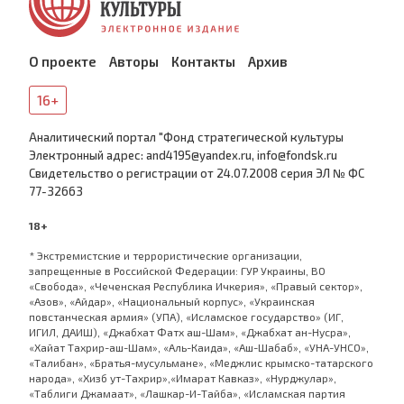
О проекте
Авторы
Контакты
Архив
16+
Аналитический портал "Фонд стратегической культуры
Электронный адрес: and4195@yandex.ru, info@fondsk.ru
Cвидетельство о регистрации от 24.07.2008 серия ЭЛ № ФС
77-32663
18+
* Экстремистские и террористические организации,
запрещенные в Российской Федерации: ГУР Украины, ВО
«Свобода», «Чеченская Республика Ичкерия», «Правый сектор»,
«Азов», «Айдар», «Национальный корпус», «Украинская
повстанческая армия» (УПА), «Исламское государство» (ИГ,
ИГИЛ, ДАИШ), «Джабхат Фатх аш-Шам», «Джабхат ан-Нусра»,
«Хайат Тахрир-аш-Шам», «Аль-Каида», «Аш-Шабаб», «УНА-УНСО»,
«Талибан», «Братья-мусульмане», «Меджлис крымско-татарского
народа», «Хизб ут-Тахрир»,«Имарат Кавказ», «Нурджулар»,
«Таблиги Джамаат», «Лашкар-И-Тайба», «Исламская партия