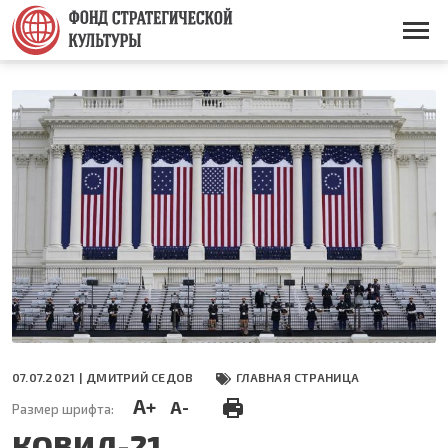
Перейти
к
Основная
основному
навигация
содержанию
07.07.2021 |
ДМИТРИЙ СЕДОВ
ГЛАВНАЯ СТРАНИЦА
A+
A-
Размер шрифта:
КОВИД-21