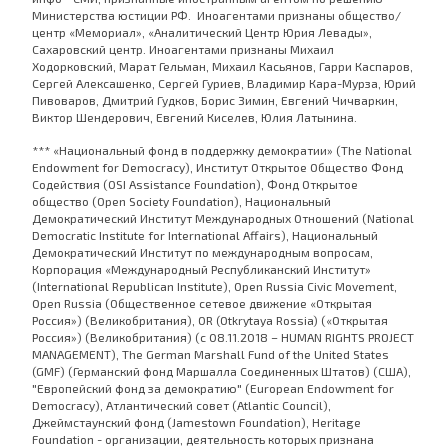
Министерства юстиции РФ. Иноагентами признаны общество/
центр «Мемориал», «Аналитический Центр Юрия Левады»,
Сахаровский центр. Иноагентами признаны Михаил
Ходорковский, Марат Гельман, Михаил Касьянов, Гарри Каспаров,
Сергей Алексашенко, Сергей Гуриев, Владимир Кара-Мурза, Юрий
Пивоваров, Дмитрий Гудков, Борис Зимин, Евгений Чичваркин,
Виктор Шендерович, Евгений Киселев, Юлия Латынина.
*** «Национальный фонд в поддержку демократии» (The National
Endowment for Democracy), Институт Открытое Общество Фонд
Содействия (OSI Assistance Foundation), Фонд Открытое
общество (Open Society Foundation), Национальный
Демократический Институт Международных Отношений (National
Democratic Institute for International Affairs), Национальный
Демократический Институт по международным вопросам,
Корпорация «Международный Республиканский Институт»
(International Republican Institute), Open Russia Civic Movement,
Open Russia (Общественное сетевое движение «Открытая
Россия») (Великобритания), OR (Otkrytaya Rossia) («Открытая
Россия») (Великобритания) (с 08.11.2018 – HUMAN RIGHTS PROJECT
MANAGEMENT), The German Marshall Fund of the United States
(GMF) (Германский фонд Маршалла Соединенных Штатов) (США),
"Европейский фонд за демократию" (European Endowment for
Democracy), Атлантический совет (Atlantic Council),
Джеймстаунский фонд (Jamestown Foundation), Heritage
Foundation - организации, деятельность которых признана