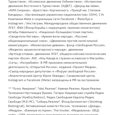
Туркестана», «Исламское движение Узбекистана», «Исламское
движение Восточного Туркестана» (ИДВТ), «Джунд аш-Шам»,
«АУМ Синрике», «Братство» Корчинского, «Тризуб им. Степана
Бандеры», «Организация украинских националистов» (ОУН), С14.
Компания Meta и социальные сети Facebook / Фейсбук и
Instagram / Инстаграм, Международное общественное движение
ЛГБТ, ФБК (Фонд борьбы с коррупцией, признан иноагентом),
Штабы Навального, «Национал-большевистская партия»,
«Свидетели Иеговы», «Армия воли народа», «Русский
общенациональный союз», «Движение против нелегальной
иммиграции», «Мизантропик дивижн», фонд «Свободная Россия»,
«Меджлис крымскотатарского народа», движение
«Артподготовка», движение ЛГБТ, общероссийская политическая
партия «Воля», АУЕ, «Аль-Каида в странах исламского Магриба»,
«Сеть», «Колумбайн». В РФ признана нежелательной
деятельность «Открытой России», издания «Проект Медиа»,
«Съезд народных депутатов» и «Форум свободной России».
«Аналитический Центр Юрия Левады», Сахаровский центр.
Instagram и Facebook (Metа) запрещены в РФ за экстремизм.
** "Голос Америки", "Idel.Реалии", Кавказ.Реалии, Крым.Реалии,
Телеканал Настоящее Время, Татаро-башкирская служба Радио
Свобода (Azatliq Radiosi), Радио Свободная Европа/Радио
Свобода (PCE/PC), "Сибирь.Реалии", Фонд Беллингкет (Stichting
Bellingcat), Антивоенный комитет России, телеканал «Дождь»,
«Медуза», «Важные истории», The Insider, «Медиазона», ОВД-
инфо - СМИ, признанные иностранным агентом по решению