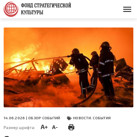
Перейти
к
Основная
основному
навигация
содержанию
14.06.2026 |
ОБЗОР СОБЫТИЙ
НОВОСТИ. СОБЫТИЯ
A+
A-
Размер шрифта: