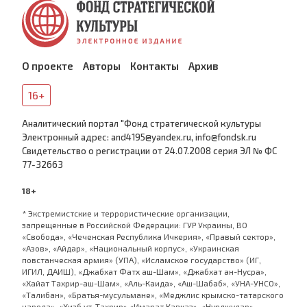
О проекте
Авторы
Контакты
Архив
16+
Аналитический портал "Фонд стратегической культуры
Электронный адрес: and4195@yandex.ru, info@fondsk.ru
Cвидетельство о регистрации от 24.07.2008 серия ЭЛ № ФС
77-32663
18+
* Экстремистские и террористические организации,
запрещенные в Российской Федерации: ГУР Украины, ВО
«Свобода», «Чеченская Республика Ичкерия», «Правый сектор»,
«Азов», «Айдар», «Национальный корпус», «Украинская
повстанческая армия» (УПА), «Исламское государство» (ИГ,
ИГИЛ, ДАИШ), «Джабхат Фатх аш-Шам», «Джабхат ан-Нусра»,
«Хайат Тахрир-аш-Шам», «Аль-Каида», «Аш-Шабаб», «УНА-УНСО»,
«Талибан», «Братья-мусульмане», «Меджлис крымско-татарского
народа», «Хизб ут-Тахрир»,«Имарат Кавказ», «Нурджулар»,