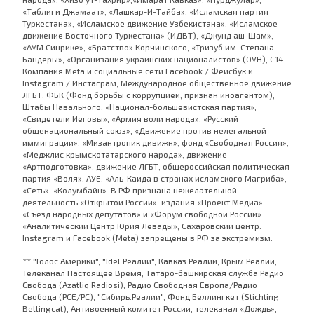
«Таблиги Джамаат», «Лашкар-И-Тайба», «Исламская партия
Туркестана», «Исламское движение Узбекистана», «Исламское
движение Восточного Туркестана» (ИДВТ), «Джунд аш-Шам»,
«АУМ Синрике», «Братство» Корчинского, «Тризуб им. Степана
Бандеры», «Организация украинских националистов» (ОУН), С14.
Компания Meta и социальные сети Facebook / Фейсбук и
Instagram / Инстаграм, Международное общественное движение
ЛГБТ, ФБК (Фонд борьбы с коррупцией, признан иноагентом),
Штабы Навального, «Национал-большевистская партия»,
«Свидетели Иеговы», «Армия воли народа», «Русский
общенациональный союз», «Движение против нелегальной
иммиграции», «Мизантропик дивижн», фонд «Свободная Россия»,
«Меджлис крымскотатарского народа», движение
«Артподготовка», движение ЛГБТ, общероссийская политическая
партия «Воля», АУЕ, «Аль-Каида в странах исламского Магриба»,
«Сеть», «Колумбайн». В РФ признана нежелательной
деятельность «Открытой России», издания «Проект Медиа»,
«Съезд народных депутатов» и «Форум свободной России».
«Аналитический Центр Юрия Левады», Сахаровский центр.
Instagram и Facebook (Metа) запрещены в РФ за экстремизм.
** "Голос Америки", "Idel.Реалии", Кавказ.Реалии, Крым.Реалии,
Телеканал Настоящее Время, Татаро-башкирская служба Радио
Свобода (Azatliq Radiosi), Радио Свободная Европа/Радио
Свобода (PCE/PC), "Сибирь.Реалии", Фонд Беллингкет (Stichting
Bellingcat), Антивоенный комитет России, телеканал «Дождь»,