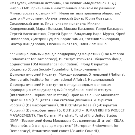
«Медуза», «Важные истории», The Insider, «Медиазона», ОВД-
инфо - СМИ, признанные иностранным агентом по решению
Министерства юстиции РФ. Иноагентами признаны общество/
центр «Мемориал», «Аналитический Центр Юрия Левады»,
Сахаровский центр. Иноагентами признаны Михаил
Ходорковский, Марат Гельман, Михаил Касьянов, Гарри Каспаров,
Сергей Алексашенко, Сергей Гуриев, Владимир Кара-Мурза, Юрий
Пивоваров, Дмитрий Гудков, Борис Зимин, Евгений Чичваркин,
Виктор Шендерович, Евгений Киселев, Юлия Латынина.
*** «Национальный фонд в поддержку демократии» (The National
Endowment for Democracy), Институт Открытое Общество Фонд
Содействия (OSI Assistance Foundation), Фонд Открытое
общество (Open Society Foundation), Национальный
Демократический Институт Международных Отношений (National
Democratic Institute for International Affairs), Национальный
Демократический Институт по международным вопросам,
Корпорация «Международный Республиканский Институт»
(International Republican Institute), Open Russia Civic Movement,
Open Russia (Общественное сетевое движение «Открытая
Россия») (Великобритания), OR (Otkrytaya Rossia) («Открытая
Россия») (Великобритания) (с 08.11.2018 – HUMAN RIGHTS PROJECT
MANAGEMENT), The German Marshall Fund of the United States
(GMF) (Германский фонд Маршалла Соединенных Штатов) (США),
"Европейский фонд за демократию" (European Endowment for
Democracy), Атлантический совет (Atlantic Council),