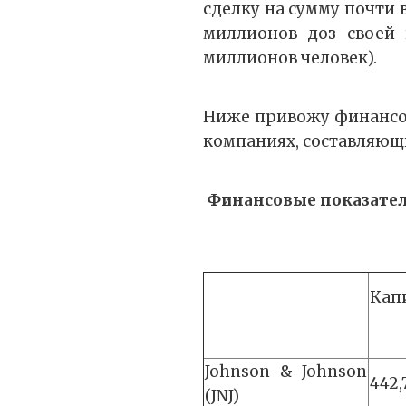
сделку на сумму почти 
миллионов доз своей 
миллионов человек).
Ниже привожу финансо
компаниях, составляющ
Финансовые показате
Кап
Johnson & Johnson
442,
(JNJ)