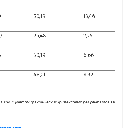
9
50,19
13,46
9
25,48
7,25
5
50,19
6,66
6
48,01
8,32
21 год с учетом фактических финансовых результатов за