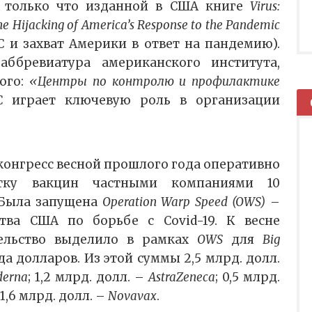
 в только что изданной в США книге
Virus:
the Hijacking of America’s Response to the Pandemic
C и захват Америки в ответ на пандемию).
ббревиатура американского института,
ого:
«Центры по контролю и профилактике
 играет ключевую роль в организации
конгресс весной прошлого года оперативно
тку вакцин частными компаниями 10
 Была запущена
Operation Warp Speed (OWS)
–
тва США по борьбе с Covid-19. К весне
тельство выделило в рамках
OWS
для
Big
 долларов. Из этой суммы 2,5 млрд. долл.
erna
; 1,2 млрд. долл. –
AstraZeneca
; 0,5 млрд.
; 1,6 млрд. долл. –
Novavax
.