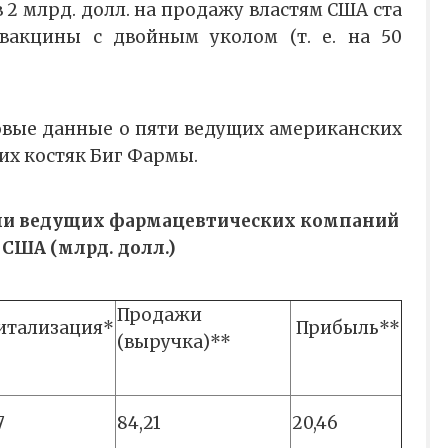
в 2 млрд. долл. на продажу властям США ста
вакцины с двойным уколом (т. е. на 50
вые данные о пяти ведущих американских
их костяк Биг Фармы.
ли ведущих фармацевтических компаний
США (млрд. долл.)
Продажи
итализация*
Прибыль**
(выручка)**
7
84,21
20,46