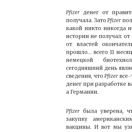
Pfizer
денег от правит
получала. Зато
Pfizer
пол
какой никто никогда н
истории не получал: от
от властей окончате
прошло… всего 11 месяц
немецкой биотехн
сегодняшний день являе
сведения, что
Pfizer
все-
денег при разработке в
а Германии.
Pfizer
была уверена, чт
закупку американски
вакцины. И вот мы уз