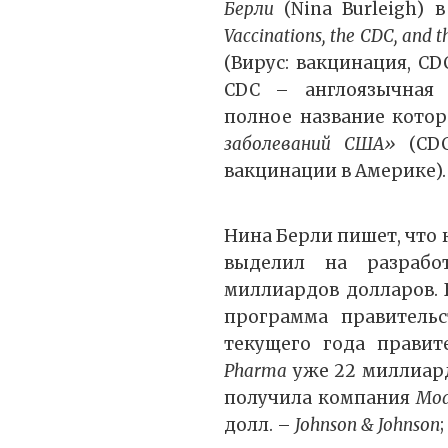
Берли
(Nina Burleigh)
Vaccinations, the CDC, and 
(Вирус: вакцинация, CD
CDC – англоязычная а
полное название котор
заболеваний США»
(CDC
вакцинации в Америке).
Нина Берли пишет, что 
выделил на разрабо
миллиардов долларов.
программа правительс
текущего года прави
Pharma
уже 22 миллиарда
получила компания
Mod
долл. –
Johnson & Johnson