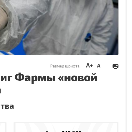
A+
A-
Размер шрифта:
Биг Фармы «новой
а
ства