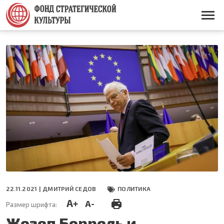
Перейти
к
Основная
основному
навигация
содержанию
22.11.2021 |
ДМИТРИЙ СЕДОВ
ПОЛИТИКА
A+
A-
Размер шрифта:
Жозеп Боррель и