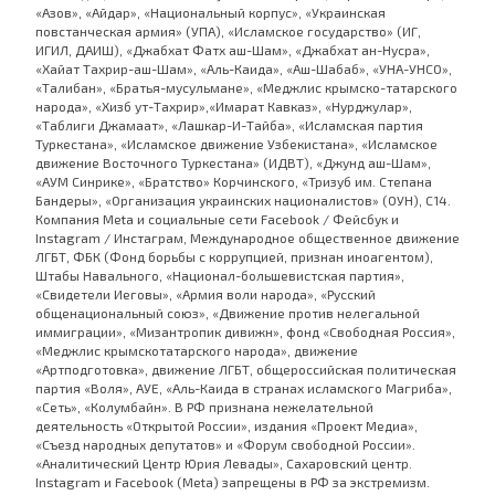
«Азов», «Айдар», «Национальный корпус», «Украинская
повстанческая армия» (УПА), «Исламское государство» (ИГ,
ИГИЛ, ДАИШ), «Джабхат Фатх аш-Шам», «Джабхат ан-Нусра»,
«Хайат Тахрир-аш-Шам», «Аль-Каида», «Аш-Шабаб», «УНА-УНСО»,
«Талибан», «Братья-мусульмане», «Меджлис крымско-татарского
народа», «Хизб ут-Тахрир»,«Имарат Кавказ», «Нурджулар»,
«Таблиги Джамаат», «Лашкар-И-Тайба», «Исламская партия
Туркестана», «Исламское движение Узбекистана», «Исламское
движение Восточного Туркестана» (ИДВТ), «Джунд аш-Шам»,
«АУМ Синрике», «Братство» Корчинского, «Тризуб им. Степана
Бандеры», «Организация украинских националистов» (ОУН), С14.
Компания Meta и социальные сети Facebook / Фейсбук и
Instagram / Инстаграм, Международное общественное движение
ЛГБТ, ФБК (Фонд борьбы с коррупцией, признан иноагентом),
Штабы Навального, «Национал-большевистская партия»,
«Свидетели Иеговы», «Армия воли народа», «Русский
общенациональный союз», «Движение против нелегальной
иммиграции», «Мизантропик дивижн», фонд «Свободная Россия»,
«Меджлис крымскотатарского народа», движение
«Артподготовка», движение ЛГБТ, общероссийская политическая
партия «Воля», АУЕ, «Аль-Каида в странах исламского Магриба»,
«Сеть», «Колумбайн». В РФ признана нежелательной
деятельность «Открытой России», издания «Проект Медиа»,
«Съезд народных депутатов» и «Форум свободной России».
«Аналитический Центр Юрия Левады», Сахаровский центр.
Instagram и Facebook (Metа) запрещены в РФ за экстремизм.