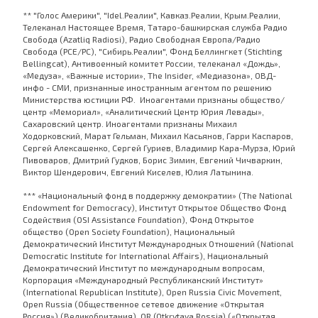
** "Голос Америки", "Idel.Реалии", Кавказ.Реалии, Крым.Реалии,
Телеканал Настоящее Время, Татаро-башкирская служба Радио
Свобода (Azatliq Radiosi), Радио Свободная Европа/Радио
Свобода (PCE/PC), "Сибирь.Реалии", Фонд Беллингкет (Stichting
Bellingcat), Антивоенный комитет России, телеканал «Дождь»,
«Медуза», «Важные истории», The Insider, «Медиазона», ОВД-
инфо - СМИ, признанные иностранным агентом по решению
Министерства юстиции РФ. Иноагентами признаны общество/
центр «Мемориал», «Аналитический Центр Юрия Левады»,
Сахаровский центр. Иноагентами признаны Михаил
Ходорковский, Марат Гельман, Михаил Касьянов, Гарри Каспаров,
Сергей Алексашенко, Сергей Гуриев, Владимир Кара-Мурза, Юрий
Пивоваров, Дмитрий Гудков, Борис Зимин, Евгений Чичваркин,
Виктор Шендерович, Евгений Киселев, Юлия Латынина.
*** «Национальный фонд в поддержку демократии» (The National
Endowment for Democracy), Институт Открытое Общество Фонд
Содействия (OSI Assistance Foundation), Фонд Открытое
общество (Open Society Foundation), Национальный
Демократический Институт Международных Отношений (National
Democratic Institute for International Affairs), Национальный
Демократический Институт по международным вопросам,
Корпорация «Международный Республиканский Институт»
(International Republican Institute), Open Russia Civic Movement,
Open Russia (Общественное сетевое движение «Открытая
Россия») (Великобритания), OR (Otkrytaya Rossia) («Открытая